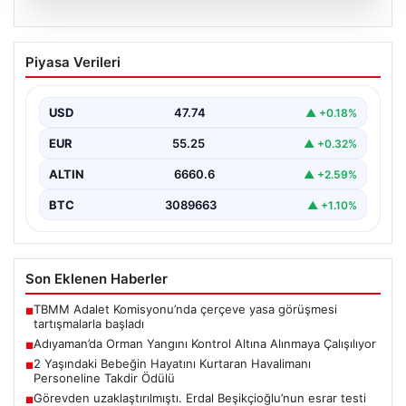
06.08.2026
Adıyaman’da Orman Yangını Kontrol
Piyasa Verileri
Altına Alınmaya Çalışılıyor
Adıyaman’ın Gerger ilçesinde çıkan orman yangını,
bölgedeki doğal yaşamı tehdit etmeye devam ediyor.
USD
47.74
▲ +0.18%
Henüz…
EUR
55.25
▲ +0.32%
ALTIN
6660.6
▲ +2.59%
BTC
3089663
▲ +1.10%
Son Eklenen Haberler
TBMM Adalet Komisyonu’nda çerçeve yasa görüşmesi
■
tartışmalarla başladı
Adıyaman’da Orman Yangını Kontrol Altına Alınmaya Çalışılıyor
■
2 Yaşındaki Bebeğin Hayatını Kurtaran Havalimanı
■
Personeline Takdir Ödülü
Görevden uzaklaştırılmıştı. Erdal Beşikçioğlu’nun esrar testi
■