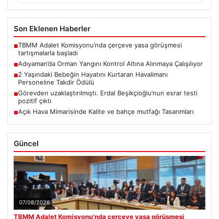
Son Eklenen Haberler
TBMM Adalet Komisyonu’nda çerçeve yasa görüşmesi
■
tartışmalarla başladı
Adıyaman’da Orman Yangını Kontrol Altına Alınmaya Çalışılıyor
■
2 Yaşındaki Bebeğin Hayatını Kurtaran Havalimanı
■
Personeline Takdir Ödülü
Görevden uzaklaştırılmıştı. Erdal Beşikçioğlu’nun esrar testi
■
pozitif çıktı
Açık Hava Mimarisinde Kalite ve bahçe mutfağı Tasarımları
■
Güncel
07/08/2026
TBMM Adalet Komisyonu’nda çerçeve yasa görüşmesi