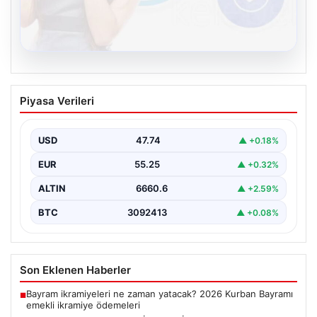
08.08.2026
Kelebek sohbet platformu İle Sanal
Piyasa Verileri
İletişimin Güvenli Adresi Ve Muhabbet
Deneyimi
USD
47.74
▲ +0.18%
Sanal dünyasında bireylerin güvenli bir biçimde iletişim
sağlaması kritik bir hassasiyet taşımaktadır. Halen
EUR
55.25
▲ +0.32%
çeşitli…
ALTIN
6660.6
▲ +2.59%
BTC
3092413
▲ +0.08%
Son Eklenen Haberler
Bayram ikramiyeleri ne zaman yatacak? 2026 Kurban Bayramı
■
emekli ikramiye ödemeleri