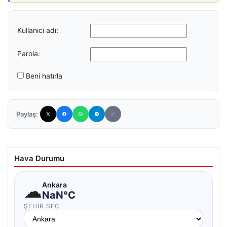
Kullanıcı adı:
Parola:
Beni hatırla
Paylaş:
Hava Durumu
☁
Ankara
NaN°C
ŞEHIR SEÇ