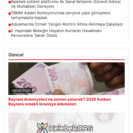
Kelebek sohbet platformu İle Sanal İletişimin Güvenli Adresi
■
Ve Muhabbet Deneyimi
TBMM Adalet Komisyonu’nda çerçeve yasa görüşmesi
■
tartışmalarla başladı
Adıyaman’da Orman Yangını Kontrol Altına Alınmaya Çalışılıyor
■
2 Yaşındaki Bebeğin Hayatını Kurtaran Havalimanı
■
Personeline Takdir Ödülü
Güncel
08/08/2026
Bayram ikramiyeleri ne zaman yatacak? 2026 Kurban
Bayramı emekli ikramiye ödemeleri