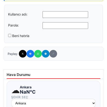
Kullanıcı adı:
Parola:
Beni hatırla
Paylaş:
Hava Durumu
☁
Ankara
NaN°C
ŞEHIR SEÇ