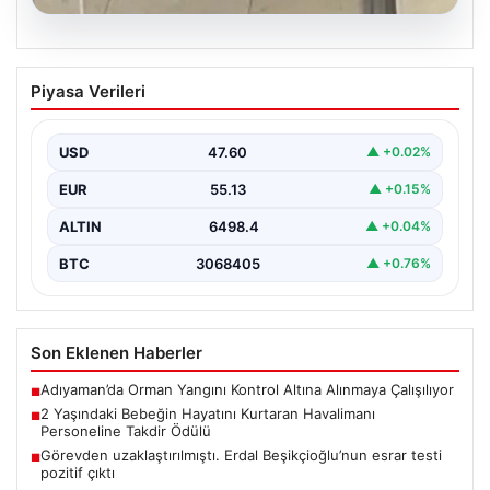
05.08.2026
2 Yaşındaki Bebeğin Hayatını Kurtaran
Piyasa Verileri
Havalimanı Personeline Takdir Ödülü
İstanbul Sabiha Gökçen Havalimanı'nda gerçekleşen
olayda, ailesiyle seyahat eden 2 yaşındaki Liam adlı
USD
47.60
▲ +0.02%
bebeğin…
EUR
55.13
▲ +0.15%
ALTIN
6498.4
▲ +0.04%
BTC
3068405
▲ +0.76%
Son Eklenen Haberler
Adıyaman’da Orman Yangını Kontrol Altına Alınmaya Çalışılıyor
■
2 Yaşındaki Bebeğin Hayatını Kurtaran Havalimanı
■
Personeline Takdir Ödülü
Görevden uzaklaştırılmıştı. Erdal Beşikçioğlu’nun esrar testi
■
pozitif çıktı