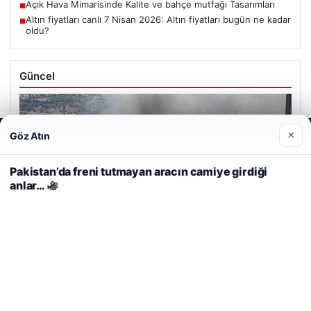
Açık Hava Mimarisinde Kalite ve bahçe mutfağı Tasarımları
■
Altın fiyatları canlı 7 Nisan 2026: Altın fiyatları bugün ne kadar
■
oldu?
Güncel
×
Göz Atın
Web sitemizi nasıl kullandığınızı daha iyi anlayabilmek,
deneyiminizi kişiselleştirmek ve geliştirmek amacıyla çerezler
06/08/2026
kullanıyoruz.
Çerez Politikamız
Pakistan’da freni tutmayan aracın camiye girdiği
Adıyaman’da Orman Yangını Kontrol Altına Alınmaya
anlar…
Reddet
Kabul Et
Çalışılıyor
05/08/2026
2 Yaşındaki Bebeğin Hayatını Kurtaran Havalimanı
Personeline Takdir Ödülü