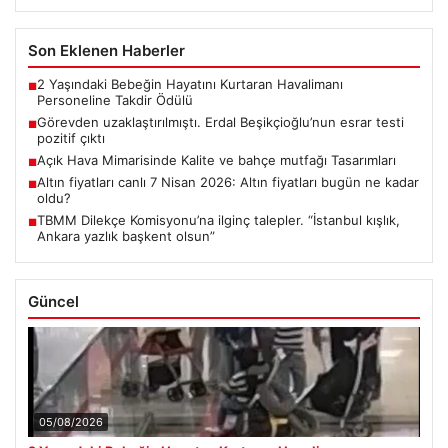
Son Eklenen Haberler
2 Yaşındaki Bebeğin Hayatını Kurtaran Havalimanı
■
Personeline Takdir Ödülü
Görevden uzaklaştırılmıştı. Erdal Beşikçioğlu’nun esrar testi
■
pozitif çıktı
Açık Hava Mimarisinde Kalite ve bahçe mutfağı Tasarımları
■
Altın fiyatları canlı 7 Nisan 2026: Altın fiyatları bugün ne kadar
■
oldu?
TBMM Dilekçe Komisyonu’na ilginç talepler. “İstanbul kışlık,
■
Ankara yazlık başkent olsun”
Güncel
05/08/2026