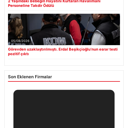
2 Yaşındaki Bebeğin Hayatını Kurtaran Havalimanı
Personeline Takdir Ödülü
05/08/2026
Görevden uzaklaştırılmıştı. Erdal Beşikçioğlu’nun esrar testi
pozitif çıktı
Son Eklenen Firmalar