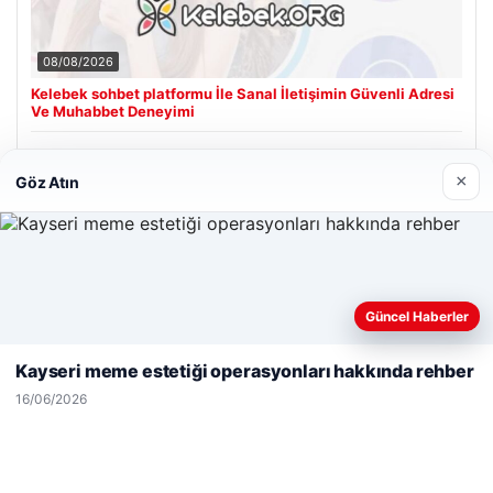
08/08/2026
Kelebek sohbet platformu İle Sanal İletişimin Güvenli Adresi
Ve Muhabbet Deneyimi
×
Göz Atın
Son Eklenen Firmalar
Web sitemizi nasıl kullandığınızı daha iyi anlayabilmek,
Güncel Haberler
deneyiminizi kişiselleştirmek ve geliştirmek amacıyla çerezler
kullanıyoruz.
Çerez Politikamız
Kayseri meme estetiği operasyonları hakkında rehber
Reddet
Kabul Et
16/06/2026