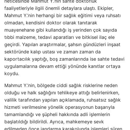
neticesinde Mahmut Y.’nin sahte doktorluk
faaliyetleriyle ilgili önemli detaylara ulaştı. Ekipler,
Mahmut Y.’nin herhangi bir sağlık eğitimi veya ruhsatı
olmadan, kendisini doktor olarak tanıtarak
muayenehane gibi kullandığı iş yerinden çok sayıda
tıbbi malzeme, tedavi aparatları ve bitkisel ilaç ele
geçirdi. Yapılan araştırmalar, şahsın gündüzleri inşaat
sektöründe kalıp ustası ve zaman zaman da
kaportacılık yaptığı, boş zamanlarında ise sahte tedavi
uygulamalarına devam ettiği yönünde kanıtlar ortaya
koydu.
Mahmut Y.’nin, bölgede ciddi sağlık risklerine neden
olduğu ve halk sağlığını tehlikeye attığı belirlenirken,
valilik tarafından yapılan açıklamada, ruhsatsız sağlık
hizmeti verilmesine yönelik operasyonun başarıyla
tamamlandığı ve şüpheli hakkında adli işlemlerin
başlatıldığı bildirildi. Ayrıca, mahkemeye sevk
edilmeden önce jandarma karakolunda işlemleri süren