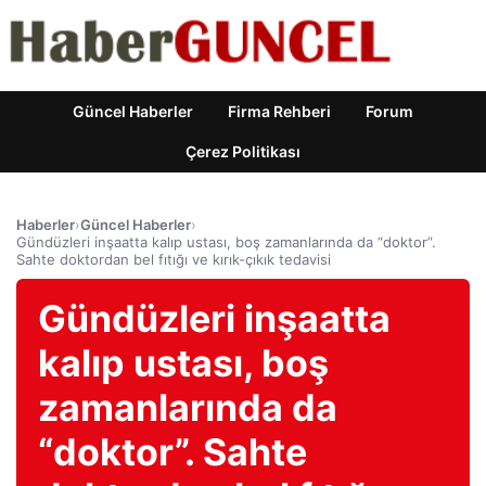
Güncel Haberler
Firma Rehberi
Forum
Çerez Politikası
Haberler
›
Güncel Haberler
›
Gündüzleri inşaatta kalıp ustası, boş zamanlarında da “doktor”.
Sahte doktordan bel fıtığı ve kırık-çıkık tedavisi
Gündüzleri inşaatta
kalıp ustası, boş
zamanlarında da
“doktor”. Sahte