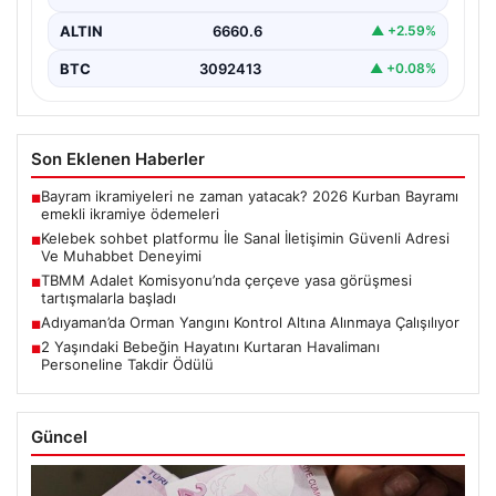
ALTIN
6660.6
▲ +2.59%
BTC
3092413
▲ +0.08%
Son Eklenen Haberler
Bayram ikramiyeleri ne zaman yatacak? 2026 Kurban Bayramı
■
emekli ikramiye ödemeleri
Kelebek sohbet platformu İle Sanal İletişimin Güvenli Adresi
■
Ve Muhabbet Deneyimi
TBMM Adalet Komisyonu’nda çerçeve yasa görüşmesi
■
tartışmalarla başladı
Adıyaman’da Orman Yangını Kontrol Altına Alınmaya Çalışılıyor
■
2 Yaşındaki Bebeğin Hayatını Kurtaran Havalimanı
■
Personeline Takdir Ödülü
Güncel