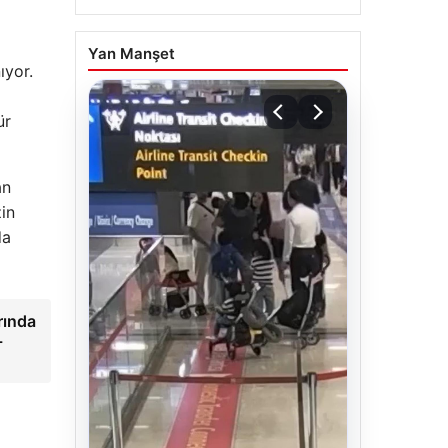
Yan Manşet
ıyor.
ür
an
zin
da
rında
-