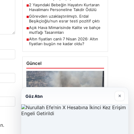
2 Yaşındaki Bebeğin Hayatını Kurtaran
■
Havalimanı Personeline Takdir Ödülü
Görevden uzaklaştırılmıştı. Erdal
■
Beşikçioğlu’nun esrar testi pozitif çıktı
Açık Hava Mimarisinde Kalite ve bahçe
■
mutfağı Tasarımları
Altın fiyatları canlı 7 Nisan 2026: Altın
■
fiyatları bugün ne kadar oldu?
Güncel
×
Göz Atın
06/08/2026
Adıyaman’da Orman Yangını Kontrol
Altına Alınmaya Çalışılıyor
n.