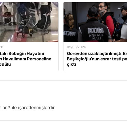
26
05/08/2026
daki Bebeğin Hayatını
Görevden uzaklaştırılmıştı. E
n Havalimanı Personeline
Beşikçioğlu’nun esrar testi po
Ödülü
çıktı
nlar
*
ile işaretlenmişlerdir