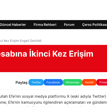
Güncel Haberler
Firma Rehberi
Forum
Çerez Politikas
ci Kez Erişim Engeli Getirildi
esabına İkinci Kez Erişim
Paylaş:
Twitter
Facebook
WhatsApp
Reddit
Pinte
ullah Efe’nin sosyal medya platformu X (eski adıyla Twitter)
işme, Efe’nin kamuoyunu ilgilendiren açıklamaları ve gündem