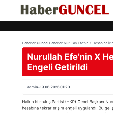
Haberler
›
Güncel Haberler
›
Nurullah Efe’nin X Hesabına İkin
Nurullah Efe’nin X H
Engeli Getirildi
admin
•
19.06.2026 01:20
Halkın Kurtuluş Partisi (HKP) Genel Başkanı Nur
hesabına tekrar erişim engeli uygulandı. Bu gel