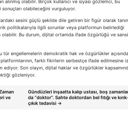
n alınmış olabilir. Birçok kullanıcı ve siyasi gözlemci, bu
 sonuçları olabileceğini vurguluyor.
ardaki sesini güçlü şekilde dile getiren bir figür olarak tanın
ik politikalarıyla ilgili sorunlar veya platformun belirlediği
olabilir. Bu durum, dijital ortamda ifade özgürlüğü ve sans
 bu tür engellemelerin demokratik hak ve özgürlükler açısınd
latformlarının, farklı fikirlerin serbestçe ifade edilmesine i
am ediyor. Son olayın, dijital haklar ve özgürlükler kapsamın
ktiği gözleniyor.
e Zaman
Gündüzleri inşaatta kalıp ustası, boş zamanla
ri ve
da “doktor”. Sahte doktordan bel fıtığı ve kırık
çıkık tedavisi →