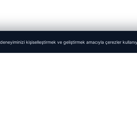
 deneyiminizi kişiselleştirmek ve geliştirmek amacıyla çerezler kullan
Yeminli Tercüman
|
Malta Dil Okulu
|
lemagrup.com.tr