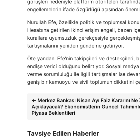
görüşleri nedeniyle platform otoriteleri tarafında
engellemelerin ifade özgürlüğü açısından önemli
Nurullah Efe, özellikle politik ve toplumsal konul
Hesabına getirilen ikinci erişim engeli, bazen içer
kurallara uyumsuzluk gerekçesiyle gerçekleşmiş 
tartışmalarını yeniden gündeme getiriyor.
Öte yandan, Efe’nin takipçileri ve destekçileri,
endişe verici olduğunu belirtiyor. Sosyal medya p
verme sorumluluğu ile ilgili tartışmalar ise dev
geniş bir kamuoyu ve sivil toplumun dikkatini çe
← Merkez Bankası Nisan Ayı Faiz Kararını N
Açıklayacak? Ekonomistlerin Güncel Tahminle
Piyasa Beklentileri
Tavsiye Edilen Haberler