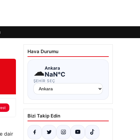
ı
Hava Durumu
☁
Ankara
NaN°C
ŞEHIR SEÇ
rest
Bizi Takip Edin
e dair