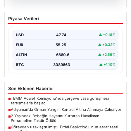
06.08.2026
Adıyaman’da Orman Yangını Kontrol
Piyasa Verileri
Altına Alınmaya Çalışılıyor
Adıyaman’ın Gerger ilçesinde çıkan orman yangını,
bölgedeki doğal yaşamı tehdit etmeye devam ediyor.
USD
47.74
▲ +0.18%
Henüz…
EUR
55.25
▲ +0.32%
ALTIN
6660.6
▲ +2.59%
BTC
3089663
▲ +1.10%
Son Eklenen Haberler
TBMM Adalet Komisyonu’nda çerçeve yasa görüşmesi
■
tartışmalarla başladı
Adıyaman’da Orman Yangını Kontrol Altına Alınmaya Çalışılıyor
■
2 Yaşındaki Bebeğin Hayatını Kurtaran Havalimanı
■
Personeline Takdir Ödülü
Görevden uzaklaştırılmıştı. Erdal Beşikçioğlu’nun esrar testi
■