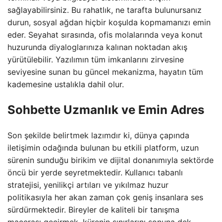
sağlayabilirsiniz. Bu rahatlık, ne tarafta bulunursanız
durun, sosyal ağdan hiçbir koşulda kopmamanızı emin
eder. Seyahat sırasında, ofis molalarında veya konut
huzurunda diyaloglarınıza kalınan noktadan akış
yürütülebilir. Yazılımın tüm imkanlarını zirvesine
seviyesine sunan bu güncel mekanizma, hayatın tüm
kademesine ustalıkla dahil olur.
Sohbette Uzmanlık ve Emin Adres
Son şekilde belirtmek lazımdır ki, dünya çapında
iletişimin odağında bulunan bu etkili platform, uzun
sürenin sunduğu birikim ve dijital donanımıyla sektörde
öncü bir yerde seyretmektedir. Kullanıcı tabanlı
stratejisi, yenilikçi artıları ve yıkılmaz huzur
politikasıyla her akan zaman çok geniş insanlara ses
sürdürmektedir. Bireyler de kaliteli bir tanışma
macerası geçirmek, kürenin sınırlarını sonuna dek