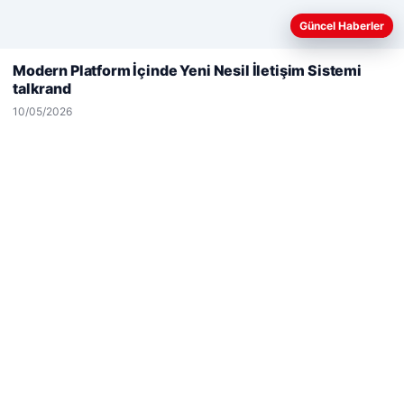
Güncel Haberler
Web sitemizi nasıl kullandığınızı daha iyi anlayabilmek,
deneyiminizi kişiselleştirmek ve geliştirmek amacıyla çerezler
Modern Platform İçinde Yeni Nesil İletişim Sistemi
kullanıyoruz.
Çerez Politikamız
talkrand
Reddet
Kabul Et
10/05/2026
Hastaş Beton
26/05/2026