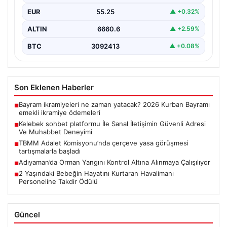
sağlaması kritik bir hassasiyet taşımaktadır. Halen
EUR
55.25
▲ +0.32%
çeşitli…
ALTIN
6660.6
▲ +2.59%
BTC
3092413
▲ +0.08%
Son Eklenen Haberler
Bayram ikramiyeleri ne zaman yatacak? 2026 Kurban Bayramı
■
emekli ikramiye ödemeleri
Kelebek sohbet platformu İle Sanal İletişimin Güvenli Adresi
■
Ve Muhabbet Deneyimi
TBMM Adalet Komisyonu’nda çerçeve yasa görüşmesi
■
tartışmalarla başladı
Adıyaman’da Orman Yangını Kontrol Altına Alınmaya Çalışılıyor
■
2 Yaşındaki Bebeğin Hayatını Kurtaran Havalimanı
■
Personeline Takdir Ödülü
Güncel