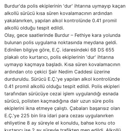
Burdur'da polis ekiplerinin 'dur' ihtarına uymayıp kaçan
alkollü sürücü kısa süren kovalamacının ardından
yakalanırken, yapılan alkol kontrolünde 0.41 promil
alkollü olduğu tespit edildi.
Olay, gece saatlerinde Burdur – Fethiye kara yolunda
bulunan polis uygulama noktasında meydana geldi.
Edinilen bilgiye göre, E.Ç. idaresindeki 68 DS 655
plakalı oto kurtarıcı, polis ekiplerinin 'dur' ihtarına
uymayıp kaçmaya başladı. Kısa süren kovalamacının
ardından oto çekici Şair Nedim Caddesi üzerine
durduruldu. Sürücü E.Ç.'ye yapılan alkol kontrolünde
0.41 promil alkollü olduğu tespit edildi. Polis ekipleri
tarafından sürücüye cezai işlem uygulandığı esnada
sürücü, polisten kaçmadığına dair uzun süre polis
ekiplerini ikna etmeye çalıştı. Çabaları başarısız olan
E.Ç.'ye 225 bin lira idari para cezası uygulanırken
ehliyetine 8 ay süreyle el konuldu, bahse konu oto
kurtarıcı ise 2 ay süreyle trafikten men edildi. Alkollü