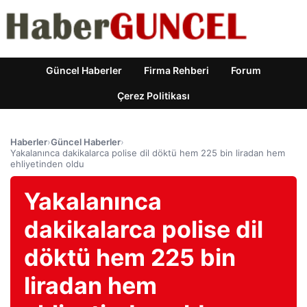
Güncel Haberler
Firma Rehberi
Forum
Çerez Politikası
Haberler
›
Güncel Haberler
›
Yakalanınca dakikalarca polise dil döktü hem 225 bin liradan hem
ehliyetinden oldu
Yakalanınca
dakikalarca polise dil
döktü hem 225 bin
liradan hem