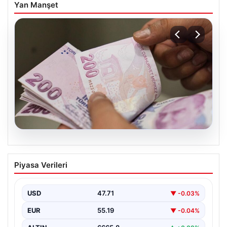
Yan Manşet
08.08.2026
Bayram ikramiyeleri ne zaman yatacak?
Piyasa Verileri
2026 Kurban Bayramı emekli ikramiye
ödemeleri
USD
47.71
▼ -0.03%
EUR
55.19
▼ -0.04%