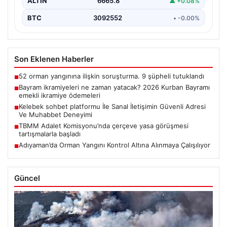
ALTIN
6665.8
▲ +0.08%
BTC
3092552
• -0.00%
Son Eklenen Haberler
52 orman yangınına ilişkin soruşturma. 9 şüpheli tutuklandı
■
Bayram ikramiyeleri ne zaman yatacak? 2026 Kurban Bayramı
■
emekli ikramiye ödemeleri
Kelebek sohbet platformu İle Sanal İletişimin Güvenli Adresi
■
Ve Muhabbet Deneyimi
TBMM Adalet Komisyonu’nda çerçeve yasa görüşmesi
■
tartışmalarla başladı
Adıyaman’da Orman Yangını Kontrol Altına Alınmaya Çalışılıyor
■
Güncel