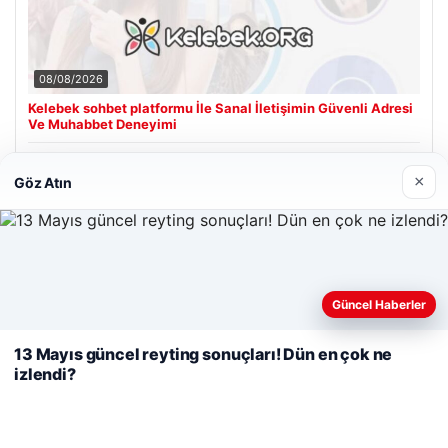
08/08/2026
Kelebek sohbet platformu İle Sanal İletişimin Güvenli Adresi
Ve Muhabbet Deneyimi
×
Göz Atın
Son Eklenen Firmalar
Web sitemizi nasıl kullandığınızı daha iyi anlayabilmek,
Güncel Haberler
deneyiminizi kişiselleştirmek ve geliştirmek amacıyla çerezler
kullanıyoruz.
Çerez Politikamız
13 Mayıs güncel reyting sonuçları! Dün en çok ne
izlendi?
Reddet
Kabul Et