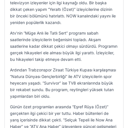
televizyon izleyenler için ilgi kaynağı oldu. Bir başka
dikkat çeken yapım “Yeraltı (Özet)” izleyicilerine dizinin
bir önceki bölümünü hatırlattı. NOW kanalındaki yayını ile
yeniden popülerlik kazandı.
Atv’nin “Müge Anlı ile Tatlı Sert” programı sabah
saatlerinde izleyicilerin beğenisini topladı. Akşam
saatlerine kadar dikkat çekici olmayı sürdürdü. Programın
gerçek hikayeleri ele alması büyük ilgi yarattı. İzleyiciler,
bu hikayeleri takip etmeye devam etti.
Ardından Trabzonspor Ziraat Türkiye Kupası karşılaşması
“Natura Dünyası Gençlerbirliği” ile ATV izleyicilerin spor
heyecanı yaşadı. “Survivor” ise TV8 ekranlarında büyük
bir rekabet sundu. Bu program, reytingleri yüksek tutan
yapımlardan biri oldu.
Günün özet programları arasında “Eşref Rüya (Özet)”
gerçekten ilgi çekici bir yer tuttu. Haber bültenleri de
yarış içerisinde dikkat çekti. “Selçuk Tepeli ile Now Ana
Haber” ve “ATV Ana Haber” izleyenlere güncel gelişmeleri