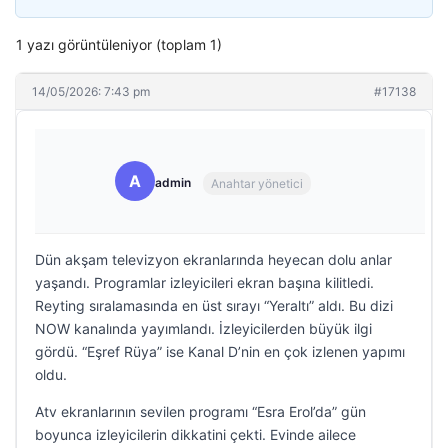
1 yazı görüntüleniyor (toplam 1)
14/05/2026: 7:43 pm
#17138
A
admin
Anahtar yönetici
Dün akşam televizyon ekranlarında heyecan dolu anlar
yaşandı. Programlar izleyicileri ekran başına kilitledi.
Reyting sıralamasında en üst sırayı “Yeraltı” aldı. Bu dizi
NOW kanalında yayımlandı. İzleyicilerden büyük ilgi
gördü. “Eşref Rüya” ise Kanal D’nin en çok izlenen yapımı
oldu.
Atv ekranlarının sevilen programı “Esra Erol’da” gün
boyunca izleyicilerin dikkatini çekti. Evinde ailece