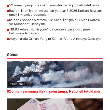
52 orman yangınına ilişkin soruşturma. 9 şüpheli tutuklandı
■
Bayram ikramiyeleri ne zaman yatacak? 2026 Kurban Bayramı
■
emekli ikramiye ödemeleri
Kelebek sohbet platformu İle Sanal İletişimin Güvenli Adresi
■
Ve Muhabbet Deneyimi
TBMM Adalet Komisyonu’nda çerçeve yasa görüşmesi
■
tartışmalarla başladı
Adıyaman’da Orman Yangını Kontrol Altına Alınmaya Çalışılıyor
■
Güncel
09/08/2026
52 orman yangınına ilişkin soruşturma. 9 şüpheli tutuklandı