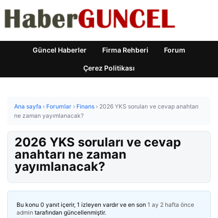
Güncel Haberler
Firma Rehberi
Forum
Çerez Politikası
Ana sayfa
›
Forumlar
›
Finans
›
2026 YKS soruları ve cevap anahtarı
ne zaman yayımlanacak?
2026 YKS soruları ve cevap
anahtarı ne zaman
yayımlanacak?
Bu konu 0 yanıt içerir, 1 izleyen vardır ve en son
1 ay 2 hafta önce
admin
tarafından güncellenmiştir.