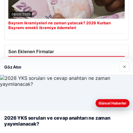
08/08/2026
Bayram ikramiyeleri ne zaman yatacak? 2026 Kurban
Bayramı emekli ikramiye ödemeleri
Son Eklenen Firmalar
Cengiz Sigorta
×
Göz Atın
23/06/2026
Web sitemizi nasıl kullandığınızı daha iyi anlayabilmek,
Güncel Haberler
deneyiminizi kişiselleştirmek ve geliştirmek amacıyla çerezler
kullanıyoruz.
Çerez Politikamız
2026 YKS soruları ve cevap anahtarı ne zaman
© 2026 Haber Güncel – Son Dakika
yayımlanacak?
Reddet
Kabul Et
Yeminli Tercüman
|
Malta Dil Okulu
|
lemagrup.com.tr