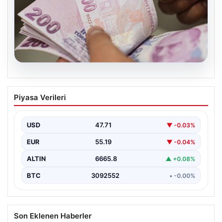
08.08.2026
Bayram ikramiyeleri ne zaman yatacak?
Piyasa Verileri
2026 Kurban Bayramı emekli ikramiye
ödemeleri
USD
47.71
▼ -0.03%
EUR
55.19
▼ -0.04%
ALTIN
6665.8
▲ +0.08%
BTC
3092552
• -0.00%
Son Eklenen Haberler