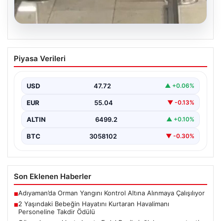
05.08.2026
2 Yaşındaki Bebeğin Hayatını Kurtaran
Piyasa Verileri
Havalimanı Personeline Takdir Ödülü
İstanbul Sabiha Gökçen Havalimanı'nda gerçekleşen
olayda, ailesiyle seyahat eden 2 yaşındaki Liam adlı
USD
47.72
▲ +0.06%
bebeğin…
EUR
55.04
▼ -0.13%
ALTIN
6499.2
▲ +0.10%
BTC
3058102
▼ -0.30%
Son Eklenen Haberler
Adıyaman’da Orman Yangını Kontrol Altına Alınmaya Çalışılıyor
■
2 Yaşındaki Bebeğin Hayatını Kurtaran Havalimanı
■
Personeline Takdir Ödülü