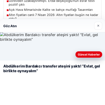
Görevden uzaklaştırılmıştı. Erdal Beşikçioğlu’nun esrar testi
■
pozitif çıktı
Açık Hava Mimarisinde Kalite ve bahçe mutfağı Tasarımları
■
Altın fiyatları canlı 7 Nisan 2026: Altın fiyatları bugün ne kadar
■
oldu?
×
Göz Atın
Güncel
Web sitemizi nasıl kullandığınızı daha iyi anlayabilmek,
Güncel Haberler
deneyiminizi kişiselleştirmek ve geliştirmek amacıyla çerezler
06/08/2026
kullanıyoruz.
Çerez Politikamız
Abdülkerim Bardakcı transfer ateşini yaktı! “Evlat, gel
Adıyaman’da Orman Yangını Kontrol Altına Alınmaya
birlikte oynayalım”
Reddet
Kabul Et
Çalışılıyor
05/08/2026