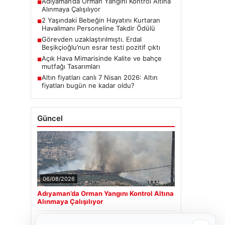
Adıyaman’da Orman Yangını Kontrol Altına
■
Alınmaya Çalışılıyor
2 Yaşındaki Bebeğin Hayatını Kurtaran
■
Havalimanı Personeline Takdir Ödülü
Görevden uzaklaştırılmıştı. Erdal
■
Beşikçioğlu’nun esrar testi pozitif çıktı
Açık Hava Mimarisinde Kalite ve bahçe
■
mutfağı Tasarımları
Altın fiyatları canlı 7 Nisan 2026: Altın
■
fiyatları bugün ne kadar oldu?
Güncel
06/08/2026
Adıyaman’da Orman Yangını Kontrol Altına
Alınmaya Çalışılıyor