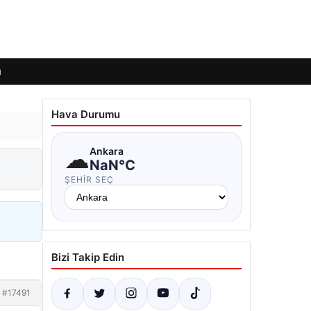
ı
Hava Durumu
☁
Ankara
NaN°C
ŞEHIR SEÇ
Bizi Takip Edin
#17491