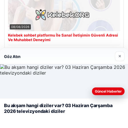
08/08/2026
Kelebek sohbet platformu İle Sanal İletişimin Güvenli Adresi
Ve Muhabbet Deneyimi
×
Göz Atın
Son Eklenen Firmalar
Cengiz Sigorta
23/06/2026
Web sitemizi nasıl kullandığınızı daha iyi anlayabilmek,
Güncel Haberler
deneyiminizi kişiselleştirmek ve geliştirmek amacıyla çerezler
kullanıyoruz.
Çerez Politikamız
Bu akşam hangi diziler var? 03 Haziran Çarşamba
2026 televizyondaki diziler
Reddet
Kabul Et