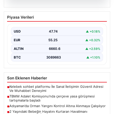
07.08.2026
TBMM Adalet Komisyonu’nda çerçeve
Piyasa Verileri
yasa görüşmesi tartışmalarla başladı
TBMM Adalet Komisyonu bugün "Milli Dayanışma ve
Toplumsal Bütünleşmenin Güçlendirilmesine Dair Kanun
USD
47.74
▲ +0.18%
Teklifi" adını…
EUR
55.25
▲ +0.32%
ALTIN
6660.6
▲ +2.59%
BTC
3089663
▲ +1.10%
Son Eklenen Haberler
Kelebek sohbet platformu İle Sanal İletişimin Güvenli Adresi
■
Ve Muhabbet Deneyimi
TBMM Adalet Komisyonu’nda çerçeve yasa görüşmesi
■
tartışmalarla başladı
Adıyaman’da Orman Yangını Kontrol Altına Alınmaya Çalışılıyor
■
2 Yaşındaki Bebeğin Hayatını Kurtaran Havalimanı
■