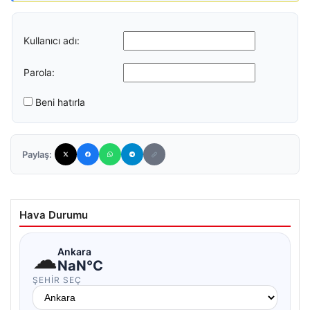
Kullanıcı adı:
Parola:
Beni hatırla
Paylaş:
Hava Durumu
☁
Ankara
NaN°C
ŞEHIR SEÇ