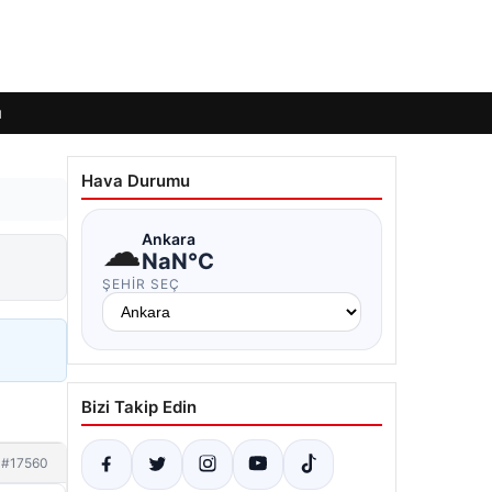
ı
Hava Durumu
☁
Ankara
NaN°C
ŞEHIR SEÇ
Bizi Takip Edin
#17560