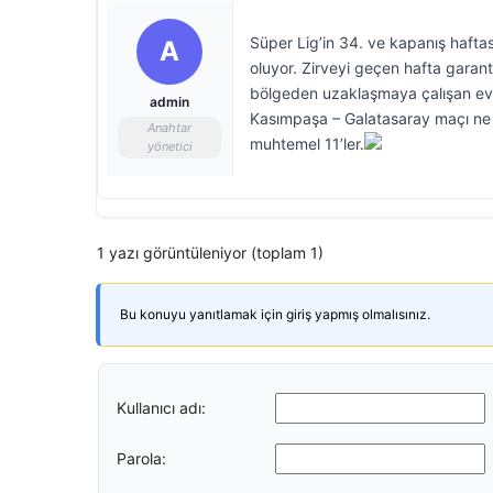
Süper Lig’in 34. ve kapanış haft
A
oluyor. Zirveyi geçen hafta garanti
bölgeden uzaklaşmaya çalışan ev s
admin
Kasımpaşa – Galatasaray maçı ne 
Anahtar
muhtemel 11’ler.
yönetici
1 yazı görüntüleniyor (toplam 1)
Bu konuyu yanıtlamak için giriş yapmış olmalısınız.
Kullanıcı adı:
Parola: