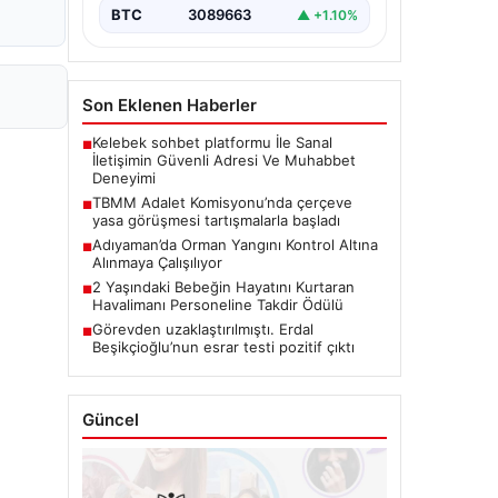
BTC
3089663
▲ +1.10%
Son Eklenen Haberler
Kelebek sohbet platformu İle Sanal
■
İletişimin Güvenli Adresi Ve Muhabbet
Deneyimi
TBMM Adalet Komisyonu’nda çerçeve
■
yasa görüşmesi tartışmalarla başladı
Adıyaman’da Orman Yangını Kontrol Altına
■
Alınmaya Çalışılıyor
2 Yaşındaki Bebeğin Hayatını Kurtaran
■
Havalimanı Personeline Takdir Ödülü
Görevden uzaklaştırılmıştı. Erdal
■
Beşikçioğlu’nun esrar testi pozitif çıktı
Güncel