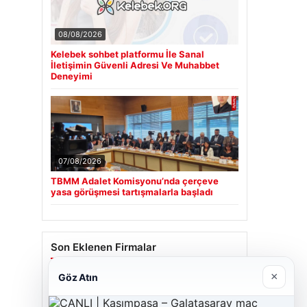
08/08/2026
Kelebek sohbet platformu İle Sanal
İletişimin Güvenli Adresi Ve Muhabbet
Deneyimi
07/08/2026
TBMM Adalet Komisyonu’nda çerçeve
yasa görüşmesi tartışmalarla başladı
Son Eklenen Firmalar
×
Göz Atın
Cengiz Sigorta
23/06/2026