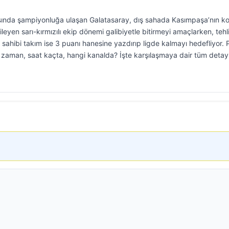
asında şampiyonluğa ulaşan Galatasaray, dış sahada Kasımpaşa’nın k
leyen sarı-kırmızılı ekip dönemi galibiyetle bitirmeyi amaçlarken, tehli
ahibi takım ise 3 puanı hanesine yazdırıp ligde kalmayı hedefliyor. 
zaman, saat kaçta, hangi kanalda? İşte karşılaşmaya dair tüm detay