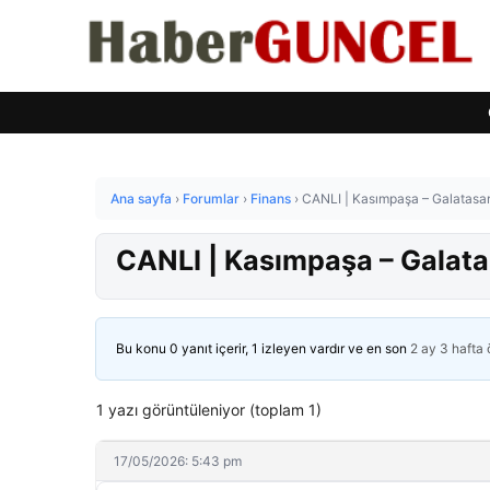
Ana sayfa
›
Forumlar
›
Finans
›
CANLI | Kasımpaşa – Galatasar
CANLI | Kasımpaşa – Galata
Bu konu 0 yanıt içerir, 1 izleyen vardır ve en son
2 ay 3 hafta
1 yazı görüntüleniyor (toplam 1)
17/05/2026: 5:43 pm