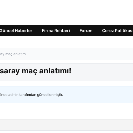
Güncel Haberler
Firma Rehberi
Forum
Çerez Politikas
ay maç anlatımı!
saray maç anlatımı!
 önce
admin
tarafından güncellenmiştir.