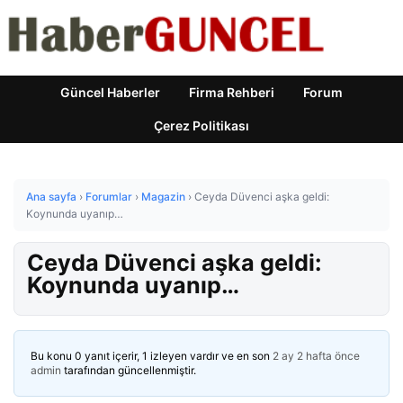
Güncel Haberler
Firma Rehberi
Forum
Çerez Politikası
Ana sayfa
›
Forumlar
›
Magazin
›
Ceyda Düvenci aşka geldi:
Koynunda uyanıp…
Ceyda Düvenci aşka geldi:
Koynunda uyanıp…
Bu konu 0 yanıt içerir, 1 izleyen vardır ve en son
2 ay 2 hafta önce
admin
tarafından güncellenmiştir.