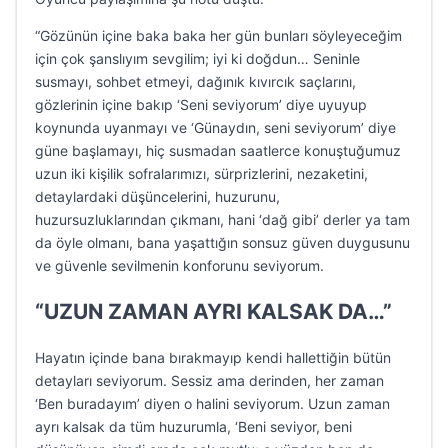
“Gözünün içine baka baka her gün bunları söyleyeceğim
için çok şanslıyım sevgilim; iyi ki doğdun… Seninle
susmayı, sohbet etmeyi, dağınık kıvırcık saçlarını,
gözlerinin içine bakıp ‘Seni seviyorum’ diye uyuyup
koynunda uyanmayı ve ‘Günaydın, seni seviyorum’ diye
güne başlamayı, hiç susmadan saatlerce konuştuğumuz
uzun iki kişilik sofralarımızı, sürprizlerini, nezaketini,
detaylardaki düşüncelerini, huzurunu,
huzursuzluklarından çıkmanı, hani ‘dağ gibi’ derler ya tam
da öyle olmanı, bana yaşattığın sonsuz güven duygusunu
ve güvenle sevilmenin konforunu seviyorum.
“UZUN ZAMAN AYRI KALSAK DA…”
Hayatın içinde bana bırakmayıp kendi hallettiğin bütün
detayları seviyorum. Sessiz ama derinden, her zaman
‘Ben buradayım’ diyen o halini seviyorum. Uzun zaman
ayrı kalsak da tüm huzurumla, ‘Beni seviyor, beni