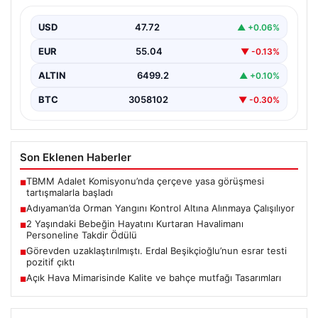
Adıyaman'ın Gerger ilçesinde çıkan orman yangını,
bölgedeki doğal yaşamı tehdit etmeye devam ediyor.
USD
47.72
▲ +0.06%
Henüz…
EUR
55.04
▼ -0.13%
ALTIN
6499.2
▲ +0.10%
BTC
3058102
▼ -0.30%
Son Eklenen Haberler
TBMM Adalet Komisyonu’nda çerçeve yasa görüşmesi
■
tartışmalarla başladı
Adıyaman’da Orman Yangını Kontrol Altına Alınmaya Çalışılıyor
■
2 Yaşındaki Bebeğin Hayatını Kurtaran Havalimanı
■
Personeline Takdir Ödülü
Görevden uzaklaştırılmıştı. Erdal Beşikçioğlu’nun esrar testi
■
pozitif çıktı
Açık Hava Mimarisinde Kalite ve bahçe mutfağı Tasarımları
■