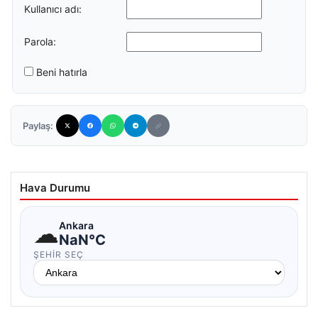
Kullanıcı adı:
Parola:
Beni hatırla
Paylaş:
Hava Durumu
☁
Ankara
NaN°C
ŞEHIR SEÇ