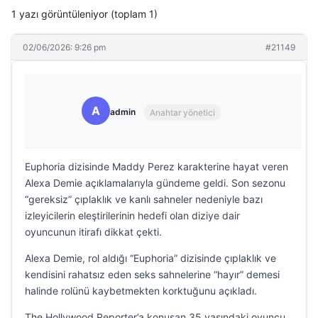
1 yazı görüntüleniyor (toplam 1)
02/06/2026: 9:26 pm
#21149
A
admin
Anahtar yönetici
Euphoria dizisinde Maddy Perez karakterine hayat veren
Alexa Demie açıklamalarıyla gündeme geldi. Son sezonu
“gereksiz” çıplaklık ve kanlı sahneler nedeniyle bazı
izleyicilerin eleştirilerinin hedefi olan diziye dair
oyuncunun itirafı dikkat çekti.
Alexa Demie, rol aldığı “Euphoria” dizisinde çıplaklık ve
kendisini rahatsız eden seks sahnelerine “hayır” demesi
halinde rolünü kaybetmekten korktuğunu açıkladı.
The Hollywood Reporter’a konuşan 35 yaşındaki oyuncu