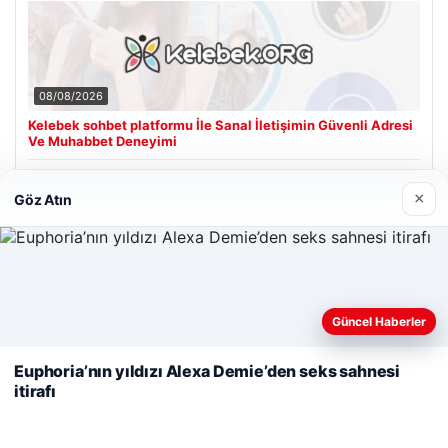
08/08/2026
Kelebek sohbet platformu İle Sanal İletişimin Güvenli Adresi
Ve Muhabbet Deneyimi
×
Göz Atın
Son Eklenen Firmalar
Cengiz Sigorta
23/06/2026
Web sitemizi nasıl kullandığınızı daha iyi anlayabilmek,
Güncel Haberler
deneyiminizi kişiselleştirmek ve geliştirmek amacıyla çerezler
kullanıyoruz.
Çerez Politikamız
Euphoria’nın yıldızı Alexa Demie’den seks sahnesi
itirafı
Reddet
Kabul Et