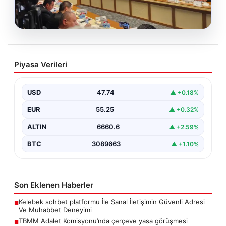
07.08.2026
TBMM Adalet Komisyonu’nda çerçeve
Piyasa Verileri
yasa görüşmesi tartışmalarla başladı
TBMM Adalet Komisyonu bugün "Milli Dayanışma ve
Toplumsal Bütünleşmenin Güçlendirilmesine Dair Kanun
USD
47.74
▲ +0.18%
Teklifi" adını…
EUR
55.25
▲ +0.32%
ALTIN
6660.6
▲ +2.59%
BTC
3089663
▲ +1.10%
Son Eklenen Haberler
Kelebek sohbet platformu İle Sanal İletişimin Güvenli Adresi
■
Ve Muhabbet Deneyimi
TBMM Adalet Komisyonu’nda çerçeve yasa görüşmesi
■