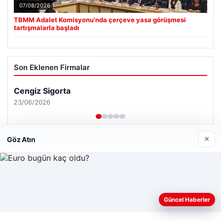
07/08/2026
TBMM Adalet Komisyonu’nda çerçeve yasa görüşmesi
tartışmalarla başladı
Son Eklenen Firmalar
Cengiz Sigorta
23/06/2026
×
Göz Atın
© 2026 Haber Güncel – Son Dakika
Web sitemizi nasıl kullandığınızı daha iyi anlayabilmek,
Yeminli Tercüman
|
Malta Dil Okulu
|
lemagrup.com.tr
deneyiminizi kişiselleştirmek ve geliştirmek amacıyla çerezler
Güncel Haberler
pto
 giriş
İzle
cio
kullanıyoruz.
Çerez Politikamız