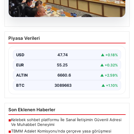
07.08.2026
TBMM Adalet Komisyonu’nda çerçeve
Piyasa Verileri
yasa görüşmesi tartışmalarla başladı
TBMM Adalet Komisyonu bugün "Milli Dayanışma ve
Toplumsal Bütünleşmenin Güçlendirilmesine Dair Kanun
USD
47.74
▲ +0.18%
Teklifi" adını…
EUR
55.25
▲ +0.32%
ALTIN
6660.6
▲ +2.59%
BTC
3089663
▲ +1.10%
Son Eklenen Haberler
Kelebek sohbet platformu İle Sanal İletişimin Güvenli Adresi
■
Ve Muhabbet Deneyimi
TBMM Adalet Komisyonu’nda çerçeve yasa görüşmesi
■