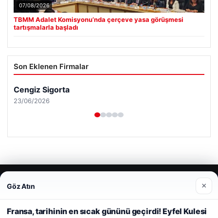
07/08/2026
TBMM Adalet Komisyonu’nda çerçeve yasa görüşmesi
tartışmalarla başladı
Son Eklenen Firmalar
Cengiz Sigorta
23/06/2026
© 2026 Haber Güncel – Son Dakika
×
Göz Atın
Web sitemizi nasıl kullandığınızı daha iyi anlayabilmek,
Yeminli Tercüman
|
Malta Dil Okulu
|
lemagrup.com.tr
deneyiminizi kişiselleştirmek ve geliştirmek amacıyla çerezler
pto
 giriş
İzle
cio
kullanıyoruz.
Çerez Politikamız
Fransa, tarihinin en sıcak gününü geçirdi! Eyfel Kulesi