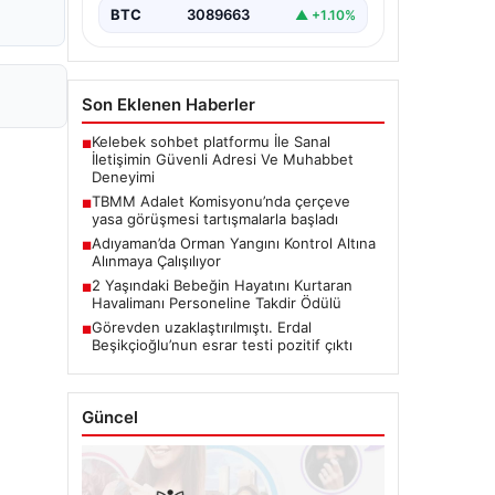
BTC
3089663
▲ +1.10%
Son Eklenen Haberler
Kelebek sohbet platformu İle Sanal
■
İletişimin Güvenli Adresi Ve Muhabbet
Deneyimi
TBMM Adalet Komisyonu’nda çerçeve
■
yasa görüşmesi tartışmalarla başladı
Adıyaman’da Orman Yangını Kontrol Altına
■
Alınmaya Çalışılıyor
2 Yaşındaki Bebeğin Hayatını Kurtaran
■
Havalimanı Personeline Takdir Ödülü
Görevden uzaklaştırılmıştı. Erdal
■
Beşikçioğlu’nun esrar testi pozitif çıktı
Güncel