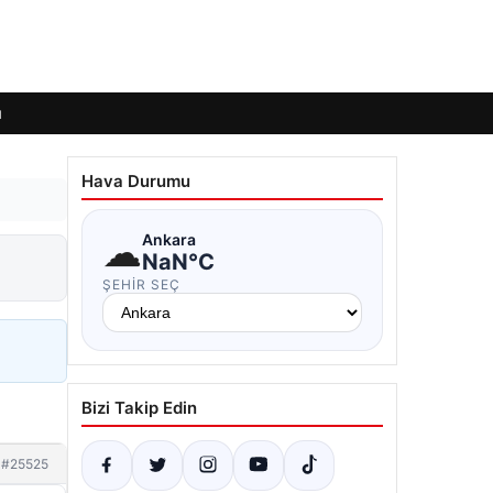
ı
Hava Durumu
☁
Ankara
NaN°C
ŞEHIR SEÇ
Bizi Takip Edin
#25525