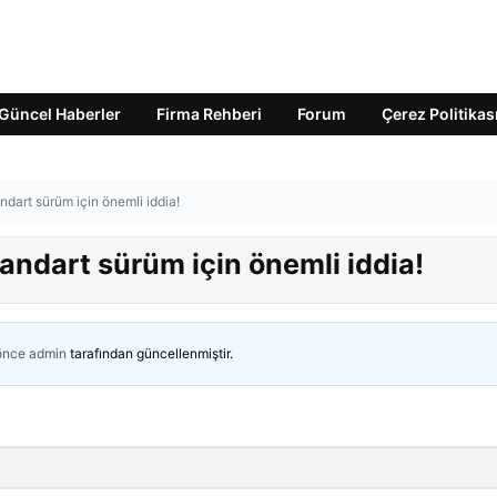
Güncel Haberler
Firma Rehberi
Forum
Çerez Politikas
tandart sürüm için önemli iddia!
Standart sürüm için önemli iddia!
 önce
admin
tarafından güncellenmiştir.