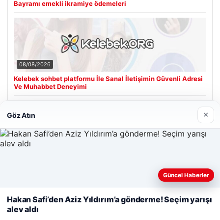
Bayramı emekli ikramiye ödemeleri
08/08/2026
Kelebek sohbet platformu İle Sanal İletişimin Güvenli Adresi
Ve Muhabbet Deneyimi
×
Göz Atın
Son Eklenen Firmalar
Cengiz Sigorta
23/06/2026
Web sitemizi nasıl kullandığınızı daha iyi anlayabilmek,
Güncel Haberler
deneyiminizi kişiselleştirmek ve geliştirmek amacıyla çerezler
kullanıyoruz.
Çerez Politikamız
Hakan Safi’den Aziz Yıldırım’a gönderme! Seçim yarışı
alev aldı
Reddet
Kabul Et