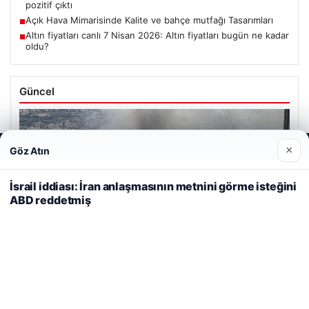
pozitif çıktı
Açık Hava Mimarisinde Kalite ve bahçe mutfağı Tasarımları
■
Altın fiyatları canlı 7 Nisan 2026: Altın fiyatları bugün ne kadar
■
oldu?
Güncel
×
Göz Atın
Web sitemizi nasıl kullandığınızı daha iyi anlayabilmek,
deneyiminizi kişiselleştirmek ve geliştirmek amacıyla çerezler
06/08/2026
kullanıyoruz.
Çerez Politikamız
İsrail iddiası: İran anlaşmasının metnini görme isteğini
Adıyaman’da Orman Yangını Kontrol Altına Alınmaya
ABD reddetmiş
Reddet
Kabul Et
Çalışılıyor
05/08/2026