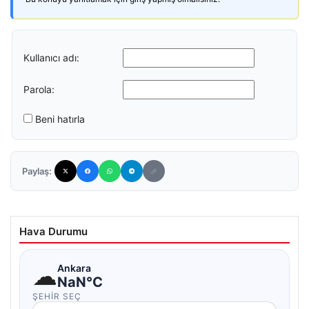
Kullanıcı adı:
Parola:
Beni hatırla
Paylaş:
Hava Durumu
☁
Ankara
NaN°C
ŞEHIR SEÇ