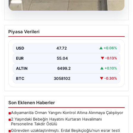
05.08.2026
2 Yaşındaki Bebeğin Hayatını Kurtaran
Piyasa Verileri
Havalimanı Personeline Takdir Ödülü
İstanbul Sabiha Gökçen Havalimanı'nda gerçekleşen
olayda, ailesiyle seyahat eden 2 yaşındaki Liam adlı
USD
47.72
▲ +0.06%
bebeğin…
EUR
55.04
▼ -0.13%
ALTIN
6499.2
▲ +0.10%
BTC
3058102
▼ -0.30%
Son Eklenen Haberler
Adıyaman’da Orman Yangını Kontrol Altına Alınmaya Çalışılıyor
■
2 Yaşındaki Bebeğin Hayatını Kurtaran Havalimanı
■
Personeline Takdir Ödülü
Görevden uzaklaştırılmıştı. Erdal Beşikçioğlu’nun esrar testi
■