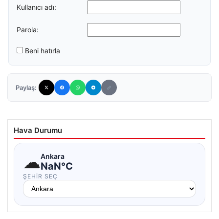
Kullanıcı adı:
Parola:
Beni hatırla
Paylaş:
Hava Durumu
☁
Ankara
NaN°C
ŞEHIR SEÇ