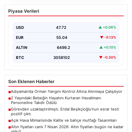
2 Yaşındaki Bebeğin Hayatını Kurtaran
Piyasa Verileri
Havalimanı Personeline Takdir Ödülü
İstanbul Sabiha Gökçen Havalimanı'nda gerçekleşen
olayda, ailesiyle seyahat eden 2 yaşındaki Liam adlı
USD
47.72
▲ +0.06%
bebeğin…
EUR
55.04
▼ -0.13%
ALTIN
6499.2
▲ +0.10%
BTC
3058102
▼ -0.30%
Son Eklenen Haberler
Adıyaman’da Orman Yangını Kontrol Altına Alınmaya Çalışılıyor
■
2 Yaşındaki Bebeğin Hayatını Kurtaran Havalimanı
■
Personeline Takdir Ödülü
Görevden uzaklaştırılmıştı. Erdal Beşikçioğlu’nun esrar testi
■
pozitif çıktı
Açık Hava Mimarisinde Kalite ve bahçe mutfağı Tasarımları
■
Altın fiyatları canlı 7 Nisan 2026: Altın fiyatları bugün ne kadar
■
oldu?