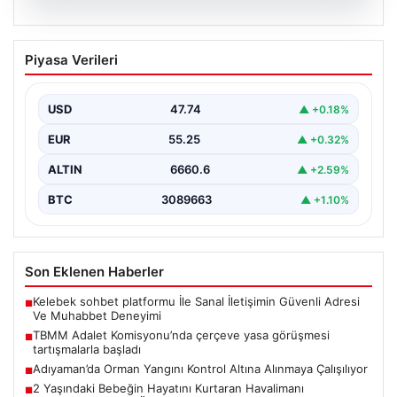
07.08.2026
TBMM Adalet Komisyonu’nda çerçeve
Piyasa Verileri
yasa görüşmesi tartışmalarla başladı
TBMM Adalet Komisyonu bugün "Milli Dayanışma ve
Toplumsal Bütünleşmenin Güçlendirilmesine Dair Kanun
USD
47.74
▲ +0.18%
Teklifi" adını…
EUR
55.25
▲ +0.32%
ALTIN
6660.6
▲ +2.59%
BTC
3089663
▲ +1.10%
Son Eklenen Haberler
Kelebek sohbet platformu İle Sanal İletişimin Güvenli Adresi
■
Ve Muhabbet Deneyimi
TBMM Adalet Komisyonu’nda çerçeve yasa görüşmesi
■
tartışmalarla başladı
Adıyaman’da Orman Yangını Kontrol Altına Alınmaya Çalışılıyor
■
2 Yaşındaki Bebeğin Hayatını Kurtaran Havalimanı
■