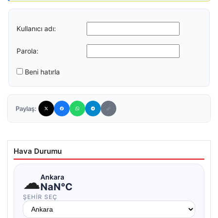
Kullanıcı adı:
Parola:
Beni hatırla
Paylaş:
Hava Durumu
☁
Ankara
NaN°C
ŞEHIR SEÇ