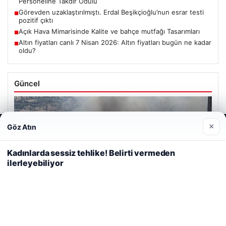
Personeline Takdir Ödülü
Görevden uzaklaştırılmıştı. Erdal Beşikçioğlu’nun esrar testi
■
pozitif çıktı
Açık Hava Mimarisinde Kalite ve bahçe mutfağı Tasarımları
■
Altın fiyatları canlı 7 Nisan 2026: Altın fiyatları bugün ne kadar
■
oldu?
Güncel
×
Göz Atın
Web sitemizi nasıl kullandığınızı daha iyi anlayabilmek,
deneyiminizi kişiselleştirmek ve geliştirmek amacıyla çerezler
06/08/2026
kullanıyoruz.
Çerez Politikamız
Kadınlarda sessiz tehlike! Belirti vermeden
Adıyaman’da Orman Yangını Kontrol Altına Alınmaya
ilerleyebiliyor
Reddet
Kabul Et
Çalışılıyor