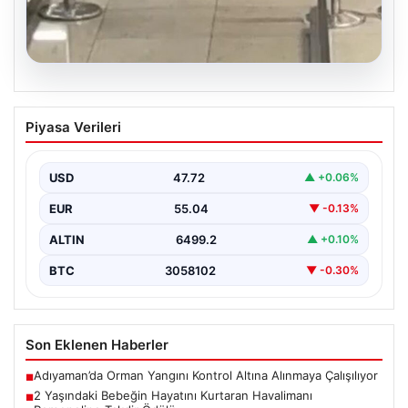
05.08.2026
2 Yaşındaki Bebeğin Hayatını Kurtaran
Piyasa Verileri
Havalimanı Personeline Takdir Ödülü
İstanbul Sabiha Gökçen Havalimanı'nda gerçekleşen
olayda, ailesiyle seyahat eden 2 yaşındaki Liam adlı
USD
47.72
▲ +0.06%
bebeğin…
EUR
55.04
▼ -0.13%
ALTIN
6499.2
▲ +0.10%
BTC
3058102
▼ -0.30%
Son Eklenen Haberler
Adıyaman’da Orman Yangını Kontrol Altına Alınmaya Çalışılıyor
■
2 Yaşındaki Bebeğin Hayatını Kurtaran Havalimanı
■