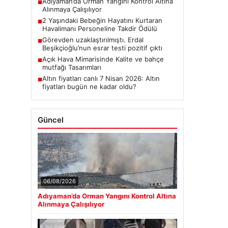
Adıyaman’da Orman Yangını Kontrol Altına
■
Alınmaya Çalışılıyor
2 Yaşındaki Bebeğin Hayatını Kurtaran
■
Havalimanı Personeline Takdir Ödülü
Görevden uzaklaştırılmıştı. Erdal
■
Beşikçioğlu’nun esrar testi pozitif çıktı
Açık Hava Mimarisinde Kalite ve bahçe
■
mutfağı Tasarımları
Altın fiyatları canlı 7 Nisan 2026: Altın
■
fiyatları bugün ne kadar oldu?
Güncel
06/08/2026
Adıyaman’da Orman Yangını Kontrol Altına
Alınmaya Çalışılıyor