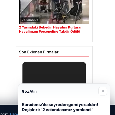
05/08/2026
2 Yaşındaki Bebeğin Hayatını Kurtaran
Havalimanı Personeline Takdir Ödülü
Son Eklenen Firmalar
×
Göz Atın
Karadeniz’de seyreden gemiye saldırı!
Dışişleri: “2 vatandaşımız yaralandı”
ıyoruz.
Çerez Politikamız
Reddet
Kabul Et