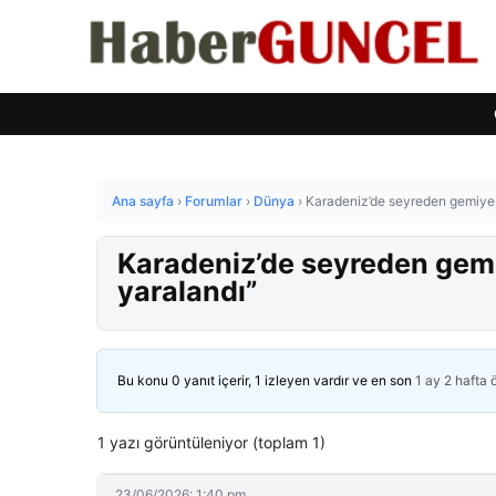
Ana sayfa
›
Forumlar
›
Dünya
›
Karadeniz’de seyreden gemiye sa
Karadeniz’de seyreden gemiy
yaralandı”
Bu konu 0 yanıt içerir, 1 izleyen vardır ve en son
1 ay 2 hafta
1 yazı görüntüleniyor (toplam 1)
23/06/2026: 1:40 pm