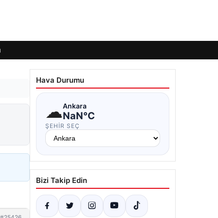
ı
Hava Durumu
☁
Ankara
NaN°C
ŞEHIR SEÇ
Bizi Takip Edin
#25426