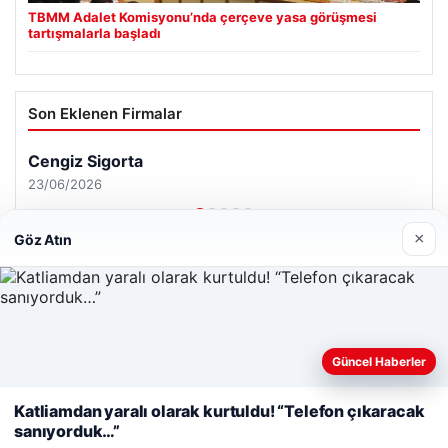
TBMM Adalet Komisyonu’nda çerçeve yasa görüşmesi
tartışmalarla başladı
Son Eklenen Firmalar
Cengiz Sigorta
23/06/2026
×
Göz Atın
© 2026 Haber Güncel – Son Dakika
Web sitemizi nasıl kullandığınızı daha iyi anlayabilmek,
Güncel Haberler
Yeminli Tercüman
|
Malta Dil Okulu
|
lemagrup.com.tr
deneyiminizi kişiselleştirmek ve geliştirmek amacıyla çerezler
ipto
s giriş
 İzle
tcio
kullanıyoruz.
Çerez Politikamız
Katliamdan yaralı olarak kurtuldu! “Telefon çıkaracak
sanıyorduk…”
Reddet
Kabul Et