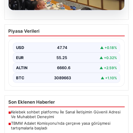
07.08.2026
TBMM Adalet Komisyonu’nda çerçeve
Piyasa Verileri
yasa görüşmesi tartışmalarla başladı
TBMM Adalet Komisyonu bugün "Milli Dayanışma ve
Toplumsal Bütünleşmenin Güçlendirilmesine Dair Kanun
USD
47.74
▲ +0.18%
Teklifi" adını…
EUR
55.25
▲ +0.32%
ALTIN
6660.6
▲ +2.59%
BTC
3089663
▲ +1.10%
Son Eklenen Haberler
Kelebek sohbet platformu İle Sanal İletişimin Güvenli Adresi
■
Ve Muhabbet Deneyimi
TBMM Adalet Komisyonu’nda çerçeve yasa görüşmesi
■
tartışmalarla başladı