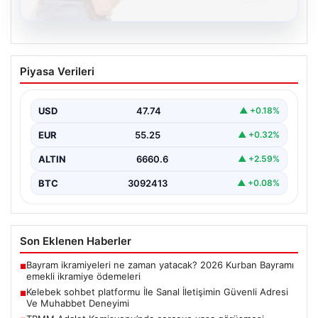
08.08.2026
Kelebek sohbet platformu İle Sanal
Piyasa Verileri
İletişimin Güvenli Adresi Ve Muhabbet
Deneyimi
USD
47.74
▲ +0.18%
Sanal dünyasında bireylerin güvenli bir biçimde iletişim
sağlaması kritik bir hassasiyet taşımaktadır. Halen
EUR
55.25
▲ +0.32%
çeşitli…
ALTIN
6660.6
▲ +2.59%
BTC
3092413
▲ +0.08%
Son Eklenen Haberler
Bayram ikramiyeleri ne zaman yatacak? 2026 Kurban Bayramı
■
emekli ikramiye ödemeleri
Kelebek sohbet platformu İle Sanal İletişimin Güvenli Adresi
■
Ve Muhabbet Deneyimi