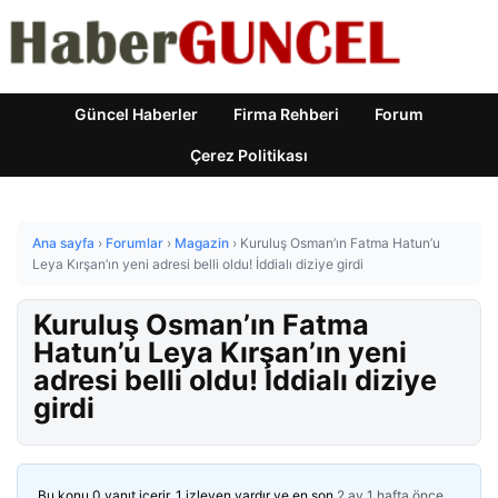
Güncel Haberler
Firma Rehberi
Forum
Çerez Politikası
Ana sayfa
›
Forumlar
›
Magazin
›
Kuruluş Osman’ın Fatma Hatun’u
Leya Kırşan’ın yeni adresi belli oldu! İddialı diziye girdi
Kuruluş Osman’ın Fatma
Hatun’u Leya Kırşan’ın yeni
adresi belli oldu! İddialı diziye
girdi
Bu konu 0 yanıt içerir, 1 izleyen vardır ve en son
2 ay 1 hafta önce