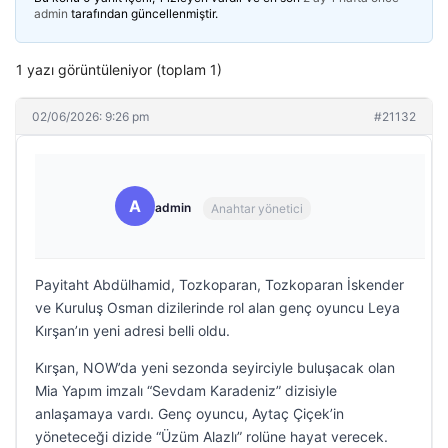
admin
tarafından güncellenmiştir.
1 yazı görüntüleniyor (toplam 1)
02/06/2026: 9:26 pm
#21132
A
admin
Anahtar yönetici
Payitaht Abdülhamid, Tozkoparan, Tozkoparan İskender
ve Kuruluş Osman dizilerinde rol alan genç oyuncu Leya
Kırşan’ın yeni adresi belli oldu.
Kırşan, NOW’da yeni sezonda seyirciyle buluşacak olan
Mia Yapım imzalı “Sevdam Karadeniz” dizisiyle
anlaşamaya vardı. Genç oyuncu, Aytaç Çiçek’in
yöneteceği dizide “Üzüm Alazlı” rolüne hayat verecek.