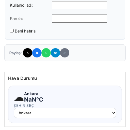
Kullanıcı adı:
Parola:
Beni hatırla
Paylaş:
Hava Durumu
☁
Ankara
NaN°C
ŞEHIR SEÇ