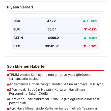
Adıyaman’da Orman Yangını Kontrol
Piyasa Verileri
Altına Alınmaya Çalışılıyor
Adıyaman'ın Gerger ilçesinde çıkan orman yangını,
bölgedeki doğal yaşamı tehdit etmeye devam ediyor.
USD
47.72
▲ +0.06%
Henüz…
EUR
55.04
▼ -0.13%
ALTIN
6499.2
▲ +0.10%
BTC
3058102
▼ -0.30%
Son Eklenen Haberler
TBMM Adalet Komisyonu’nda çerçeve yasa görüşmesi
■
tartışmalarla başladı
Adıyaman’da Orman Yangını Kontrol Altına Alınmaya Çalışılıyor
■
2 Yaşındaki Bebeğin Hayatını Kurtaran Havalimanı
■
Personeline Takdir Ödülü
Görevden uzaklaştırılmıştı. Erdal Beşikçioğlu’nun esrar testi
■
pozitif çıktı
Açık Hava Mimarisinde Kalite ve bahçe mutfağı Tasarımları
■