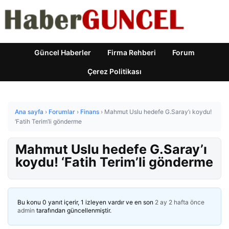
Güncel Haberler
Firma Rehberi
Forum
Çerez Politikası
Ana sayfa
›
Forumlar
›
Finans
›
Mahmut Uslu hedefe G.Saray’ı koydu!
‘Fatih Terim’li gönderme
Mahmut Uslu hedefe G.Saray’ı
koydu! ‘Fatih Terim’li gönderme
Bu konu 0 yanıt içerir, 1 izleyen vardır ve en son
2 ay 2 hafta önce
admin
tarafından güncellenmiştir.