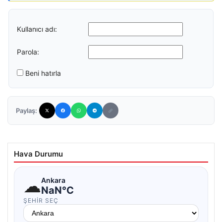
Kullanıcı adı:
Parola:
Beni hatırla
Paylaş:
Hava Durumu
☁
Ankara
NaN°C
ŞEHIR SEÇ