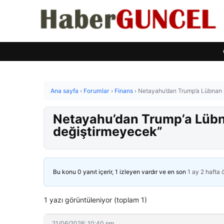
Ana sayfa
›
Forumlar
›
Finans
›
Netayahu’dan Trump’a Lübnan re
Netayahu’dan Trump’a Lübnan
değiştirmeyecek”
Bu konu 0 yanıt içerir, 1 izleyen vardır ve en son
1 ay 2 hafta
1 yazı görüntüleniyor (toplam 1)
21/06/2026: 10:40 pm