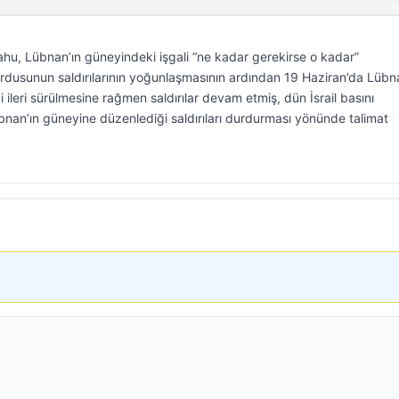
hu, Lübnan’ın güneyindeki işgali “ne kadar gerekirse o kadar”
l ordusunun saldırılarının yoğunlaşmasının ardından 19 Haziran’da Lübna
i ileri sürülmesine rağmen saldırılar devam etmiş, dün İsrail basını
nan’ın güneyine düzenlediği saldırıları durdurması yönünde talimat