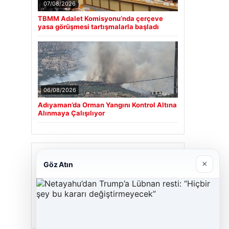
07/08/2026
TBMM Adalet Komisyonu’nda çerçeve
yasa görüşmesi tartışmalarla başladı
06/08/2026
Adıyaman’da Orman Yangını Kontrol Altına
Alınmaya Çalışılıyor
Son Eklenen Firmalar
×
Göz Atın
Cengiz Sigorta
23/06/2026