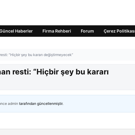
Güncel Haberler
Firma Rehberi
Forum
Çerez Politikas
sti: “Hiçbir şey bu kararı değiştirmeyecek”
 resti: “Hiçbir şey bu kararı
 önce
admin
tarafından güncellenmiştir.