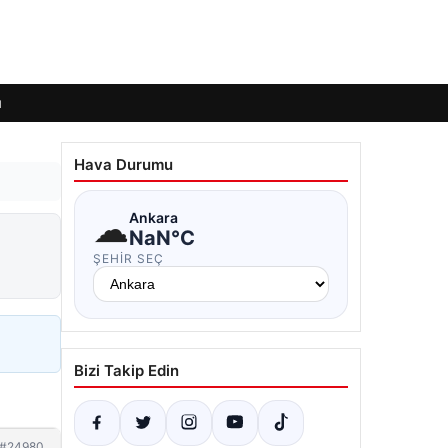
ı
Hava Durumu
☁
Ankara
NaN°C
ŞEHIR SEÇ
Bizi Takip Edin
#24980