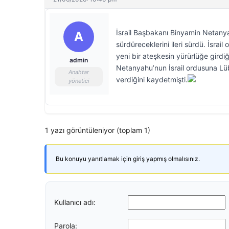
İsrail Başbakanı Binyamin Netanya
A
sürdüreceklerini ileri sürdü. İsrai
yeni bir ateşkesin yürürlüğe girdiğ
admin
Netanyahu’nun İsrail ordusuna Lüb
Anahtar
verdiğini kaydetmişti.
yönetici
1 yazı görüntüleniyor (toplam 1)
Bu konuyu yanıtlamak için giriş yapmış olmalısınız.
Kullanıcı adı:
Parola: