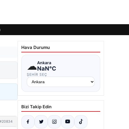
ı
Hava Durumu
☁
Ankara
NaN°C
ŞEHIR SEÇ
Bizi Takip Edin
#20834