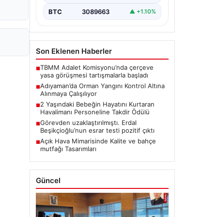
BTC
3089663
▲ +1.10%
Son Eklenen Haberler
TBMM Adalet Komisyonu’nda çerçeve
■
yasa görüşmesi tartışmalarla başladı
Adıyaman’da Orman Yangını Kontrol Altına
■
Alınmaya Çalışılıyor
2 Yaşındaki Bebeğin Hayatını Kurtaran
■
Havalimanı Personeline Takdir Ödülü
Görevden uzaklaştırılmıştı. Erdal
■
Beşikçioğlu’nun esrar testi pozitif çıktı
Açık Hava Mimarisinde Kalite ve bahçe
■
mutfağı Tasarımları
Güncel