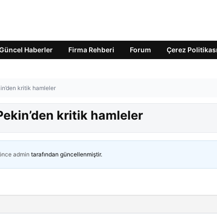
Güncel Haberler
Firma Rehberi
Forum
Çerez Politikas
n’den kritik hamleler
ekin’den kritik hamleler
 önce
admin
tarafından güncellenmiştir.