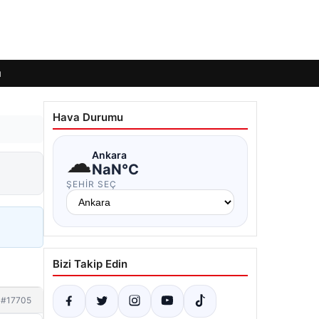
ı
Hava Durumu
☁
Ankara
NaN°C
ŞEHIR SEÇ
Bizi Takip Edin
#17705