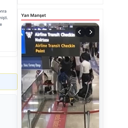
onra
Yan Manşet
işti.
’e