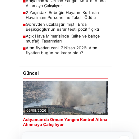
Adıyaman’da Orman Yangını Kontrol Altına
■
Alınmaya Çalışılıyor
2 Yaşındaki Bebeğin Hayatını Kurtaran
■
Havalimanı Personeline Takdir Ödülü
Görevden uzaklaştırılmıştı. Erdal
■
Beşikçioğlu’nun esrar testi pozitif çıktı
Açık Hava Mimarisinde Kalite ve bahçe
■
mutfağı Tasarımları
Altın fiyatları canlı 7 Nisan 2026: Altın
■
fiyatları bugün ne kadar oldu?
Güncel
06/08/2026
Adıyaman’da Orman Yangını Kontrol Altına
Alınmaya Çalışılıyor