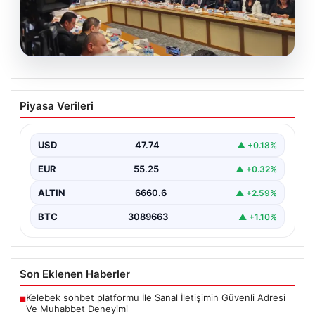
07.08.2026
TBMM Adalet Komisyonu’nda çerçeve
Piyasa Verileri
yasa görüşmesi tartışmalarla başladı
TBMM Adalet Komisyonu bugün "Milli Dayanışma ve
Toplumsal Bütünleşmenin Güçlendirilmesine Dair Kanun
USD
47.74
▲ +0.18%
Teklifi" adını…
EUR
55.25
▲ +0.32%
ALTIN
6660.6
▲ +2.59%
BTC
3089663
▲ +1.10%
Son Eklenen Haberler
Kelebek sohbet platformu İle Sanal İletişimin Güvenli Adresi
■
Ve Muhabbet Deneyimi