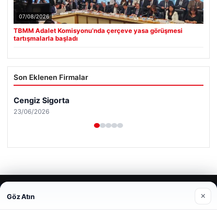
07/08/2026
TBMM Adalet Komisyonu’nda çerçeve yasa görüşmesi
tartışmalarla başladı
Son Eklenen Firmalar
Cengiz Sigorta
23/06/2026
© 2026 Haber Güncel – Son Dakika
×
Göz Atın
Web sitemizi nasıl kullandığınızı daha iyi anlayabilmek,
Yeminli Tercüman
|
Malta Dil Okulu
|
lemagrup.com.tr
deneyiminizi kişiselleştirmek ve geliştirmek amacıyla çerezler
pto
 giriş
İzle
cio