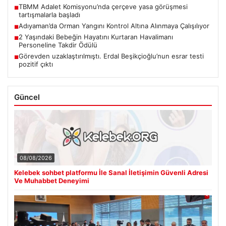
TBMM Adalet Komisyonu’nda çerçeve yasa görüşmesi
■
tartışmalarla başladı
Adıyaman’da Orman Yangını Kontrol Altına Alınmaya Çalışılıyor
■
2 Yaşındaki Bebeğin Hayatını Kurtaran Havalimanı
■
Personeline Takdir Ödülü
Görevden uzaklaştırılmıştı. Erdal Beşikçioğlu’nun esrar testi
■
pozitif çıktı
Güncel
08/08/2026
Kelebek sohbet platformu İle Sanal İletişimin Güvenli Adresi
Ve Muhabbet Deneyimi