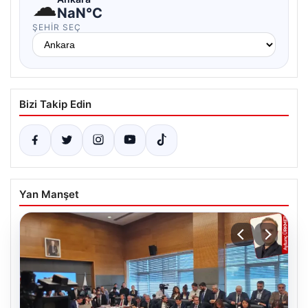
☁
NaN°C
ŞEHIR SEÇ
Bizi Takip Edin
Yan Manşet