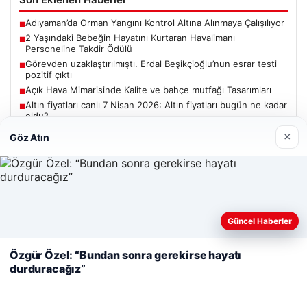
Adıyaman’da Orman Yangını Kontrol Altına Alınmaya Çalışılıyor
■
2 Yaşındaki Bebeğin Hayatını Kurtaran Havalimanı
■
Personeline Takdir Ödülü
Görevden uzaklaştırılmıştı. Erdal Beşikçioğlu’nun esrar testi
■
pozitif çıktı
Açık Hava Mimarisinde Kalite ve bahçe mutfağı Tasarımları
■
Altın fiyatları canlı 7 Nisan 2026: Altın fiyatları bugün ne kadar
■
oldu?
×
Göz Atın
Güncel
Web sitemizi nasıl kullandığınızı daha iyi anlayabilmek,
Güncel Haberler
deneyiminizi kişiselleştirmek ve geliştirmek amacıyla çerezler
06/08/2026
kullanıyoruz.
Çerez Politikamız
Özgür Özel: “Bundan sonra gerekirse hayatı
Adıyaman’da Orman Yangını Kontrol Altına Alınmaya
durduracağız”
Reddet
Kabul Et
Çalışılıyor