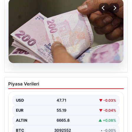
08.08.2026
Bayram ikramiyeleri ne zaman yatacak?
Piyasa Verileri
2026 Kurban Bayramı emekli ikramiye
ödemeleri
USD
47.71
▼ -0.03%
EUR
55.19
▼ -0.04%
ALTIN
6665.8
▲ +0.08%
BTC
3092552
• -0.00%