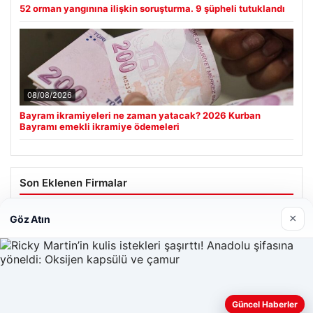
52 orman yangınına ilişkin soruşturma. 9 şüpheli tutuklandı
08/08/2026
Bayram ikramiyeleri ne zaman yatacak? 2026 Kurban
Bayramı emekli ikramiye ödemeleri
Son Eklenen Firmalar
Cengiz Sigorta
×
Göz Atın
23/06/2026
Web sitemizi nasıl kullandığınızı daha iyi anlayabilmek,
Güncel Haberler