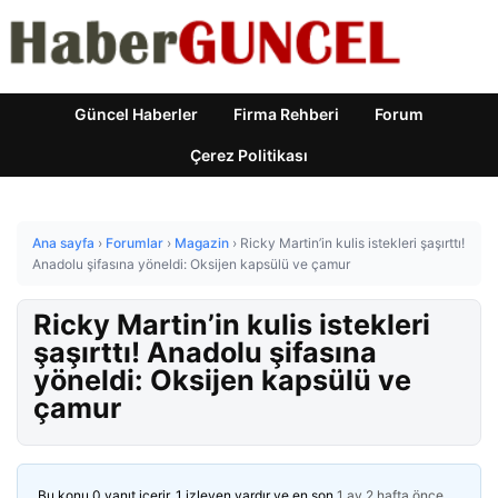
Güncel Haberler
Firma Rehberi
Forum
Çerez Politikası
Ana sayfa
›
Forumlar
›
Magazin
›
Ricky Martin’in kulis istekleri şaşırttı!
Anadolu şifasına yöneldi: Oksijen kapsülü ve çamur
Ricky Martin’in kulis istekleri
şaşırttı! Anadolu şifasına
yöneldi: Oksijen kapsülü ve
çamur
Bu konu 0 yanıt içerir, 1 izleyen vardır ve en son
1 ay 2 hafta önce