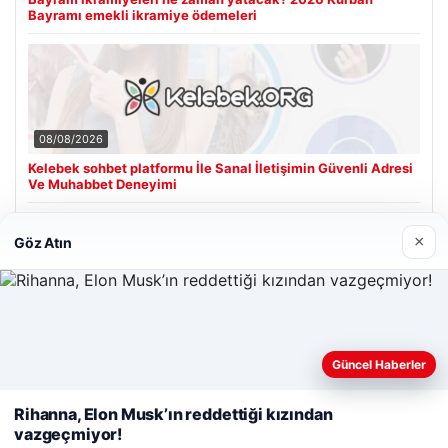
Bayramı emekli ikramiye ödemeleri
08/08/2026
Kelebek sohbet platformu İle Sanal İletişimin Güvenli Adresi
Ve Muhabbet Deneyimi
×
Göz Atın
Son Eklenen Firmalar
Web sitemizi nasıl kullandığınızı daha iyi anlayabilmek,
Güncel Haberler
deneyiminizi kişiselleştirmek ve geliştirmek amacıyla çerezler
kullanıyoruz.
Çerez Politikamız
Rihanna, Elon Musk’ın reddettiği kızından
vazgeçmiyor!
Reddet
Kabul Et