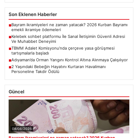
Son Eklenen Haberler
Bayram ikramiyeleri ne zaman yatacak? 2026 Kurban Bayramı
■
emekli ikramiye ödemeleri
Kelebek sohbet platformu İle Sanal İletişimin Güvenli Adresi
■
Ve Muhabbet Deneyimi
TBMM Adalet Komisyonu’nda çerçeve yasa görüşmesi
■
tartışmalarla başladı
Adıyaman’da Orman Yangını Kontrol Altına Alınmaya Çalışılıyor
■
2 Yaşındaki Bebeğin Hayatını Kurtaran Havalimanı
■
Personeline Takdir Ödülü
Güncel
08/08/2026
Bayram ikramiyeleri ne zaman yatacak? 2026 Kurban