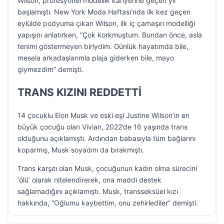
Wilson, profesyonel modellik kariyerine geçen yıl
başlamıştı. New York Moda Haftası’nda ilk kez geçen
eylülde podyuma çıkan Wilson, ilk iç çamaşırı modelliği
yapışını anlatırken, “Çok korkmuştum. Bundan önce, asla
tenimi göstermeyen biriydim. Günlük hayatımda bile,
mesela arkadaşlarımla plaja giderken bile, mayo
giymezdim” demişti.
TRANS KIZINI REDDETTİ
14 çocuklu Elon Musk ve eski eşi Justine Wilson’ın en
büyük çocuğu olan Vivian, 2022’de 16 yaşında trans
olduğunu açıklamıştı. Ardından babasıyla tüm bağlarını
koparmış, Musk soyadını da bırakmıştı.
Trans karşıtı olan Musk, çocuğunun kadın olma sürecini
‘ölü’ olarak nitelendirerek, ona maddi destek
sağlamadığını açıklamıştı. Musk, transseksüel kızı
hakkında, “Oğlumu kaybettim, onu zehirlediler” demişti.