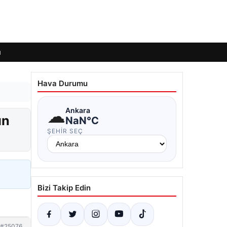
ı
Hava Durumu
☁
Ankara
ın
NaN°C
ŞEHIR SEÇ
Bizi Takip Edin
#25076