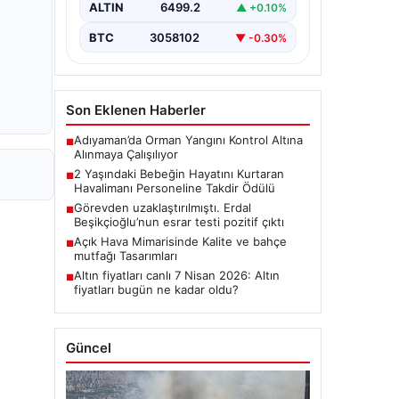
ALTIN
6499.2
▲ +0.10%
"Türkiye'nin önemli
belediyelerinden…
BTC
3058102
▼ -0.30%
Son Eklenen Haberler
Adıyaman’da Orman Yangını Kontrol Altına
■
Alınmaya Çalışılıyor
2 Yaşındaki Bebeğin Hayatını Kurtaran
■
Havalimanı Personeline Takdir Ödülü
Görevden uzaklaştırılmıştı. Erdal
■
Beşikçioğlu’nun esrar testi pozitif çıktı
Açık Hava Mimarisinde Kalite ve bahçe
■
mutfağı Tasarımları
Altın fiyatları canlı 7 Nisan 2026: Altın
■
fiyatları bugün ne kadar oldu?
Güncel