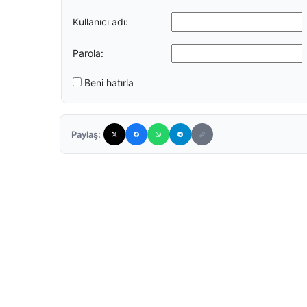
Kullanıcı adı:
Parola:
Beni hatırla
Paylaş: