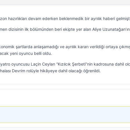
sezon hazırlıkları devam ederken beklenmedik bir ayrılık haberi gelmişti
men dizisinin ilk bölümünden beri ekipte yer alan Aliye Uzunatağan’ın
onomik şartlarda anlaşamadığı ve ayrılık kararı verildiği ortaya çıkmış
acak yeni oyuncu belli oldu.
tiyatro oyuncusu Laçin Ceylan “Kızılcık Şerbeti”nin kadrosuna dahil ol
halası Devrim rolüyle hikâyeye dahil olacağı öğrenildi.