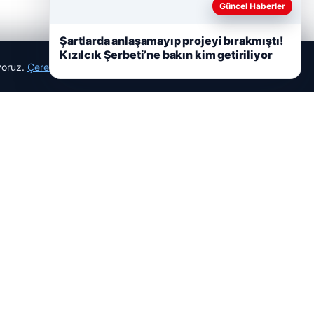
Güncel Haberler
Şartlarda anlaşamayıp projeyi bırakmıştı!
Kızılcık Şerbeti’ne bakın kim getiriliyor
ıyoruz.
Çerez Politikamız
Reddet
Kabul Et
Hastaş Beton
26/05/2026