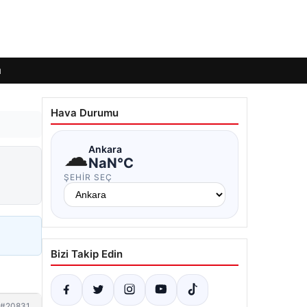
ı
Hava Durumu
☁
Ankara
NaN°C
ŞEHIR SEÇ
Bizi Takip Edin
#20831