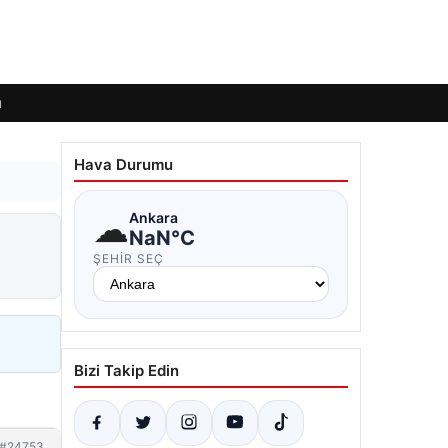
ı
Hava Durumu
☁
Ankara
NaN°C
ŞEHIR SEÇ
Bizi Takip Edin
#24753