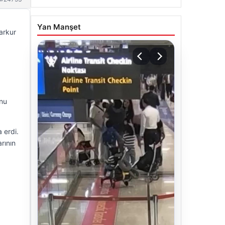
Yan Manşet
parkur
onu
 erdi.
rının