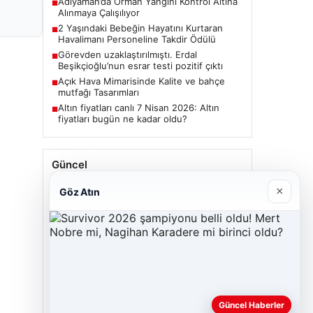
Adıyaman’da Orman Yangını Kontrol Altına
■
Alınmaya Çalışılıyor
2 Yaşındaki Bebeğin Hayatını Kurtaran
■
Havalimanı Personeline Takdir Ödülü
Görevden uzaklaştırılmıştı. Erdal
■
Beşikçioğlu’nun esrar testi pozitif çıktı
Açık Hava Mimarisinde Kalite ve bahçe
■
mutfağı Tasarımları
Altın fiyatları canlı 7 Nisan 2026: Altın
■
fiyatları bugün ne kadar oldu?
Güncel
×
Göz Atın
06/08/2026
Adıyaman’da Orman Yangını Kontrol Altına
Alınmaya Çalışılıyor
Güncel Haberler