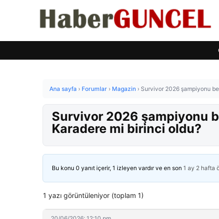
Ana sayfa
›
Forumlar
›
Magazin
›
Survivor 2026 şampiyonu bell
Survivor 2026 şampiyonu be
Karadere mi birinci oldu?
Bu konu 0 yanıt içerir, 1 izleyen vardır ve en son
1 ay 2 hafta
1 yazı görüntüleniyor (toplam 1)
20/06/2026: 12:10 pm