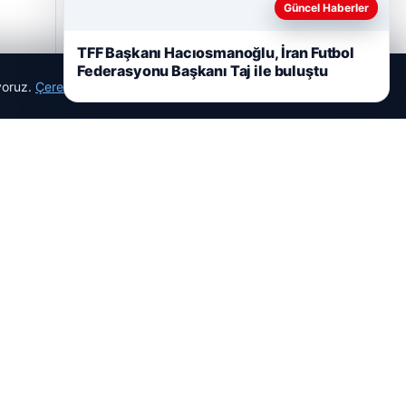
Güncel Haberler
TFF Başkanı Hacıosmanoğlu, İran Futbol
Federasyonu Başkanı Taj ile buluştu
05/08/2026
ıyoruz.
Çerez Politikamız
Reddet
Kabul Et
2 Yaşındaki Bebeğin Hayatını Kurtaran
Havalimanı Personeline Takdir Ödülü
Son Eklenen Firmalar
Cengiz Sigorta
23/06/2026