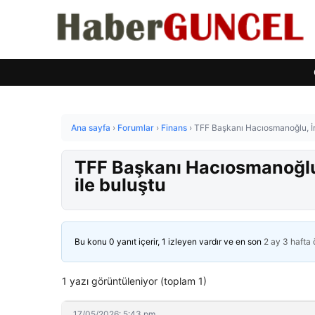
Ana sayfa
›
Forumlar
›
Finans
›
TFF Başkanı Hacıosmanoğlu, İr
TFF Başkanı Hacıosmanoğlu,
ile buluştu
Bu konu 0 yanıt içerir, 1 izleyen vardır ve en son
2 ay 3 hafta
1 yazı görüntüleniyor (toplam 1)
17/05/2026: 5:43 pm