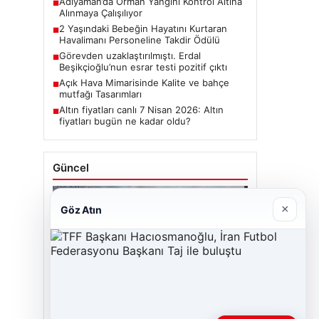
Adıyaman’da Orman Yangını Kontrol Altına
■
Alınmaya Çalışılıyor
2 Yaşındaki Bebeğin Hayatını Kurtaran
■
Havalimanı Personeline Takdir Ödülü
Görevden uzaklaştırılmıştı. Erdal
■
Beşikçioğlu’nun esrar testi pozitif çıktı
Açık Hava Mimarisinde Kalite ve bahçe
■
mutfağı Tasarımları
Altın fiyatları canlı 7 Nisan 2026: Altın
■
fiyatları bugün ne kadar oldu?
Güncel
×
Göz Atın
06/08/2026
Adıyaman’da Orman Yangını Kontrol Altına
Alınmaya Çalışılıyor