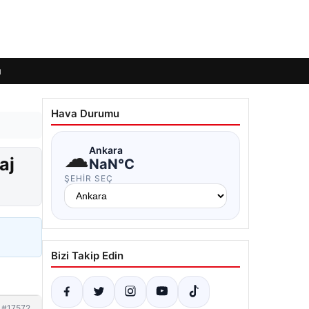
ı
Hava Durumu
☁
Ankara
aj
NaN°C
ŞEHIR SEÇ
Bizi Takip Edin
#17572