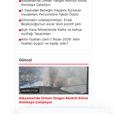
Adıyaman’da Orman Yangını Kontrol Altına
■
Alınmaya Çalışılıyor
2 Yaşındaki Bebeğin Hayatını Kurtaran
■
Havalimanı Personeline Takdir Ödülü
Görevden uzaklaştırılmıştı. Erdal
■
Beşikçioğlu’nun esrar testi pozitif çıktı
Açık Hava Mimarisinde Kalite ve bahçe
■
mutfağı Tasarımları
Altın fiyatları canlı 7 Nisan 2026: Altın
■
fiyatları bugün ne kadar oldu?
Güncel
06/08/2026
Adıyaman’da Orman Yangını Kontrol Altına
Alınmaya Çalışılıyor