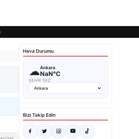
ı
Hava Durumu
☁
Ankara
NaN°C
ŞEHIR SEÇ
Bizi Takip Edin
#17735