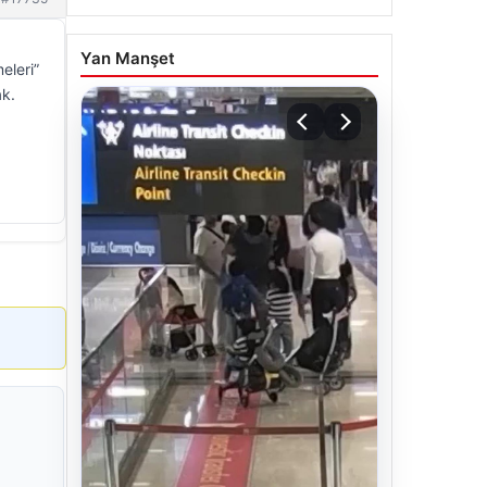
Yan Manşet
eleri”
ak.