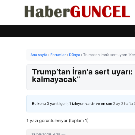
Ana sayfa
›
Forumlar
›
Dünya
›
Trump’tan İran’a sert uyarı: “K
Trump’tan İran’a sert uyarı:
kalmayacak”
Bu konu 0 yanıt içerir, 1 izleyen vardır ve en son
2 ay 2 hafta
1 yazı görüntüleniyor (toplam 1)
18/05/2026: 4:25 am