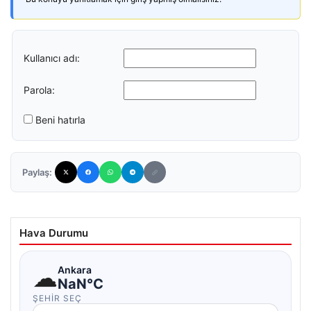
Kullanıcı adı:
Parola:
Beni hatırla
Paylaş:
Hava Durumu
☁
Ankara
NaN°C
ŞEHIR SEÇ