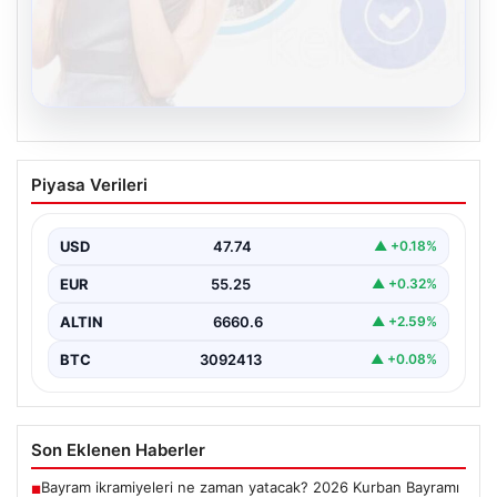
08.08.2026
Kelebek sohbet platformu İle Sanal
Piyasa Verileri
İletişimin Güvenli Adresi Ve Muhabbet
Deneyimi
USD
47.74
▲ +0.18%
Sanal dünyasında bireylerin güvenli bir biçimde iletişim
sağlaması kritik bir hassasiyet taşımaktadır. Halen
EUR
55.25
▲ +0.32%
çeşitli…
ALTIN
6660.6
▲ +2.59%
BTC
3092413
▲ +0.08%
Son Eklenen Haberler
Bayram ikramiyeleri ne zaman yatacak? 2026 Kurban Bayramı
■