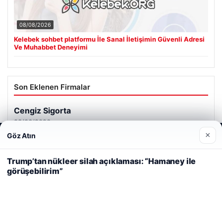
08/08/2026
Kelebek sohbet platformu İle Sanal İletişimin Güvenli Adresi
Ve Muhabbet Deneyimi
Son Eklenen Firmalar
Cengiz Sigorta
23/06/2026
×
Göz Atın
Web sitemizi nasıl kullandığınızı daha iyi anlayabilmek,
deneyiminizi kişiselleştirmek ve geliştirmek amacıyla çerezler
kullanıyoruz.
Çerez Politikamız
Trump’tan nükleer silah açıklaması: “Hamaney ile
görüşebilirim”
Reddet
Kabul Et
© 2026 Haber Güncel – Son Dakika
ri
Yeminli Tercüman
|
Malta Dil Okulu
|
lemagrup.com.tr