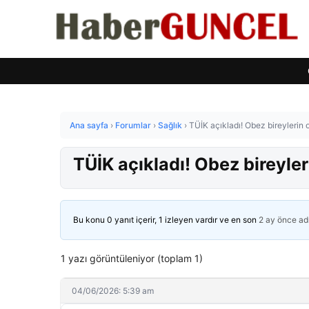
Ana sayfa
›
Forumlar
›
Sağlık
›
TÜİK açıkladı! Obez bireylerin o
TÜİK açıkladı! Obez bireyleri
Bu konu 0 yanıt içerir, 1 izleyen vardır ve en son
2 ay önce
ad
1 yazı görüntüleniyor (toplam 1)
04/06/2026: 5:39 am