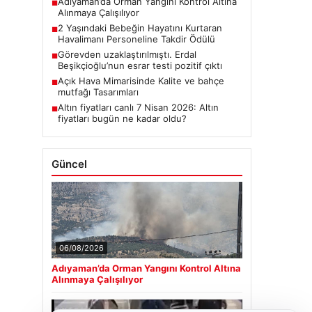
Adıyaman’da Orman Yangını Kontrol Altına
■
Alınmaya Çalışılıyor
2 Yaşındaki Bebeğin Hayatını Kurtaran
■
Havalimanı Personeline Takdir Ödülü
Görevden uzaklaştırılmıştı. Erdal
■
Beşikçioğlu’nun esrar testi pozitif çıktı
Açık Hava Mimarisinde Kalite ve bahçe
■
mutfağı Tasarımları
Altın fiyatları canlı 7 Nisan 2026: Altın
■
fiyatları bugün ne kadar oldu?
Güncel
06/08/2026
Adıyaman’da Orman Yangını Kontrol Altına
Alınmaya Çalışılıyor