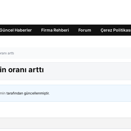
Güncel Haberler
Firma Rehberi
Forum
Çerez Politikas
ranı arttı
n oranı arttı
min
tarafından güncellenmiştir.