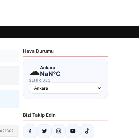
ı
Hava Durumu
☁
Ankara
NaN°C
ŞEHIR SEÇ
Bizi Takip Edin
#21302