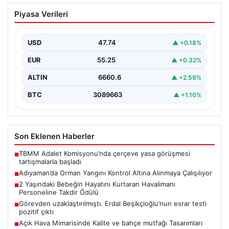
Adıyaman’da Orman Yangını Kontrol
Piyasa Verileri
Altına Alınmaya Çalışılıyor
Adıyaman'ın Gerger ilçesinde çıkan orman yangını,
bölgedeki doğal yaşamı tehdit etmeye devam ediyor.
USD
47.74
▲ +0.18%
Henüz…
EUR
55.25
▲ +0.32%
ALTIN
6660.6
▲ +2.59%
BTC
3089663
▲ +1.10%
Son Eklenen Haberler
TBMM Adalet Komisyonu’nda çerçeve yasa görüşmesi
■
tartışmalarla başladı
Adıyaman’da Orman Yangını Kontrol Altına Alınmaya Çalışılıyor
■
2 Yaşındaki Bebeğin Hayatını Kurtaran Havalimanı
■
Personeline Takdir Ödülü
Görevden uzaklaştırılmıştı. Erdal Beşikçioğlu’nun esrar testi
■
pozitif çıktı
Açık Hava Mimarisinde Kalite ve bahçe mutfağı Tasarımları
■