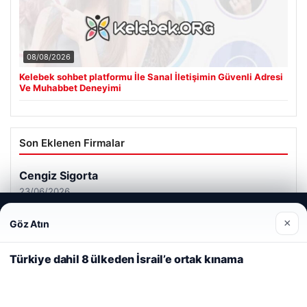
08/08/2026
Kelebek sohbet platformu İle Sanal İletişimin Güvenli Adresi
Ve Muhabbet Deneyimi
Son Eklenen Firmalar
Cengiz Sigorta
23/06/2026
Web sitemizi nasıl kullandığınızı daha iyi anlayabilmek,
×
Göz Atın
deneyiminizi kişiselleştirmek ve geliştirmek amacıyla çerezler
kullanıyoruz.
Çerez Politikamız
Türkiye dahil 8 ülkeden İsrail’e ortak kınama
Reddet
Kabul Et
© 2026 Haber Güncel – Son Dakika