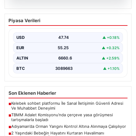
07.08.2026
TBMM Adalet Komisyonu’nda çerçeve
Piyasa Verileri
yasa görüşmesi tartışmalarla başladı
TBMM Adalet Komisyonu bugün "Milli Dayanışma ve
Toplumsal Bütünleşmenin Güçlendirilmesine Dair Kanun
USD
47.74
▲ +0.18%
Teklifi" adını…
EUR
55.25
▲ +0.32%
ALTIN
6660.6
▲ +2.59%
BTC
3089663
▲ +1.10%
Son Eklenen Haberler
Kelebek sohbet platformu İle Sanal İletişimin Güvenli Adresi
■
Ve Muhabbet Deneyimi
TBMM Adalet Komisyonu’nda çerçeve yasa görüşmesi
■
tartışmalarla başladı
Adıyaman’da Orman Yangını Kontrol Altına Alınmaya Çalışılıyor
■
2 Yaşındaki Bebeğin Hayatını Kurtaran Havalimanı
■