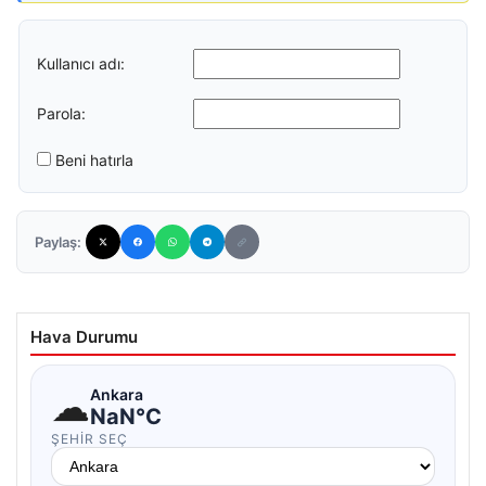
Kullanıcı adı:
Parola:
Beni hatırla
Paylaş:
Hava Durumu
☁
Ankara
NaN°C
ŞEHIR SEÇ